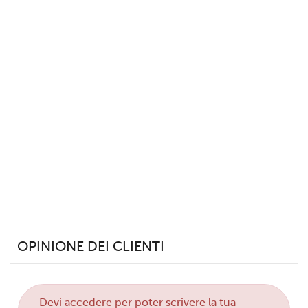
dalla Dichiarazione sui cookie.
Utilizziamo i cookie per personalizzare contenuti ed
annunci, per fornire funzionalità dei social media e per
analizzare il nostro traffico. Condividiamo inoltre
informazioni sul modo in cui utilizzi il nostro sito con i
nostri partner che si occupano di analisi dei dati web,
pubblicità e social media, i quali potrebbero combinarle
con altre informazioni che hai fornito loro o che hanno
raccolto dal tuo utilizzo dei loro servizi.
OPINIONE DEI CLIENTI
Devi
accedere
per poter scrivere la tua