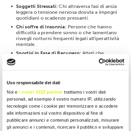
Soggetti Stressati:
Chi attraversa fasi di ansia
leggera o tensione nervosa dovuta a impegni
quotidiani o scadenze pressanti.
Chi soffre di Insonnia:
Persone che hanno
difficoltà a prendere sonno o che lamentano
risvegli notturni frequenti legati all'iperattività
mentale.
Sportivi in Fase di Recupero:
Atleti che
necessitano di ottimizzare i tempi di riposo per
massimizzare la rigenerazione muscolare e
nervosa.
Modalità d'uso
Uso responsabile dei dati
Si consiglia l'assunzione di
1 compressa al giorno
,
Noi e
i nostri 1022 partner
trattiamo i vostri dati
preferibilmente la sera poco prima di coricarsi, o
personali, ad esempio il vostro numero IP, utilizzando
durante la giornata in momenti di particolare
tecnologie come i cookie per memorizzare e accedere
tensione, accompagnata da un bicchiere d'acqua.
alle informazioni sul vostro dispositivo al fine di
pubblicare annunci e contenuti personalizzati, misurare
gli annunci e i contenuti, ricercare il pubblico e sviluppare