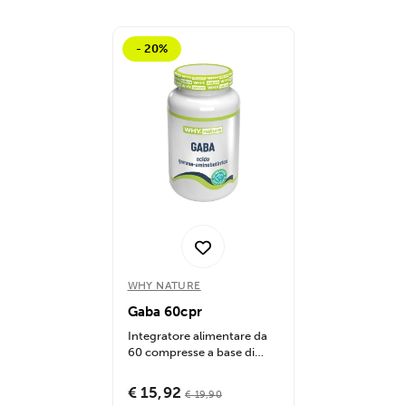
- 20%
WHY NATURE
Gaba 60cpr
Integratore alimentare da
60 compresse a base di
Acido Gamma-
Amminobutirrico (GABA),...
€ 15,92
€ 19,90