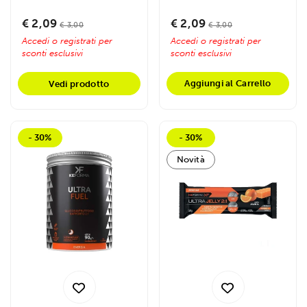
Fornisce energia...
taurina per energia
prolungata e...
€ 2,09
€ 2,09
€ 3,00
€ 3,00
Accedi o registrati per
Accedi o registrati per
sconti esclusivi
sconti esclusivi
Aggiungi al Carrello
Vedi prodotto
- 30%
- 30%
Novità