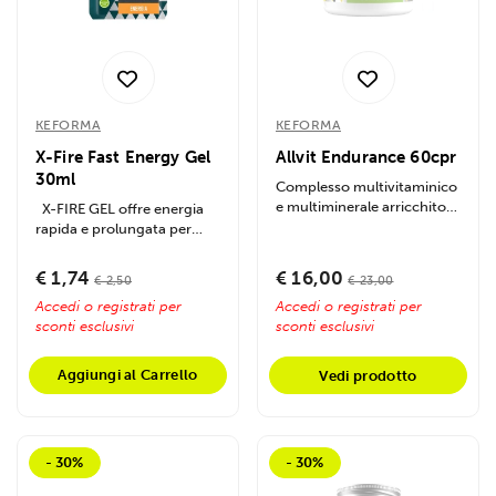
KEFORMA
KEFORMA
X-Fire Fast Energy Gel
Allvit Endurance 60cpr
30ml
Complesso multivitaminico
e multiminerale arricchito
X-FIRE GEL offre energia
con estratti adattogeni.
rapida e prolungata per
Formulato...
sport intensi, con
destrosio,...
€ 1,74
€ 16,00
€ 2,50
€ 23,00
Accedi o registrati per
Accedi o registrati per
sconti esclusivi
sconti esclusivi
Aggiungi al Carrello
Vedi prodotto
- 30%
- 30%