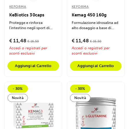
KEFORMA
KEFORMA
KeBiotics 30caps
Kemag 450 160g
Protegge e rinforza
Formulazione idrosalina ad
l'intestino negli sport di
alto dosaggio a base di
resistenza, migliora...
Magnesio altamente
assimilabili....
€ 11,48
€ 11,48
€ 16,50
€ 16,50
Accedi o registrati per
Accedi o registrati per
sconti esclusivi
sconti esclusivi
Aggiungi al Carrello
Aggiungi al Carrello
- 30%
- 30%
Novità
Novità