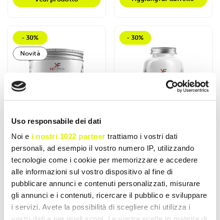
- 30%
- 30%
Novità
Uso responsabile dei dati
Noi e
i nostri 1022 partner
trattiamo i vostri dati
personali, ad esempio il vostro numero IP, utilizzando
tecnologie come i cookie per memorizzare e accedere
KEFORMA
KEFORMA
alle informazioni sul vostro dispositivo al fine di
Omega 3 Xxl
Omega 3 XXL
pubblicare annunci e contenuti personalizzati, misurare
240softgel
60softgel
gli annunci e i contenuti, ricercare il pubblico e sviluppare
Alto dosaggio di acidi grassi
Integratore Omega 3 XXL di
i servizi. Avete la possibilità di scegliere chi utilizza i
polinsaturi della serie
KEFORMA con olio di pesce
vostri dati e per quali scopi. Le vostre scelte in materia di