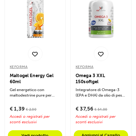
KEFORMA
KEFORMA
Maltogel Energy Gel
Omega 3 XXL
60ml
150softgel
Gel energetico con
Integratore di Omega-3
maltodestrine pure per
(EPA e DHA) da olio di pesce
energia prolungata, ideale
certificato IFOS 5 STAR.
per sport di...
Supporta...
€ 1,39
€ 37,56
€ 2,00
€ 54,00
Accedi o registrati per
Accedi o registrati per
sconti esclusivi
sconti esclusivi
Aggiungi al Carrello
Vedi prodotto