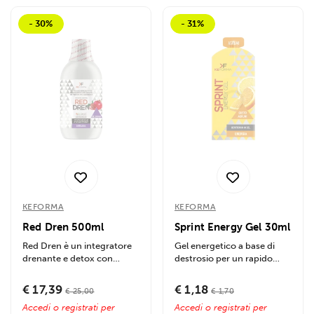
- 30%
- 31%
KEFORMA
KEFORMA
Red Dren 500ml
Sprint Energy Gel 30ml
Red Dren è un integratore
Gel energetico a base di
drenante e detox con
destrosio per un rapido
ingredienti naturali come...
apporto di energia, ideale
per sprint...
€ 17,39
€ 1,18
€ 25,00
€ 1,70
Accedi o registrati per
Accedi o registrati per