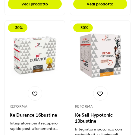
Vedi prodotto
Vedi prodotto
- 30%
- 30%
KEFORMA
KEFORMA
Ke Durance 16bustine
Ke Sali Hypotonic
10bustine
Integratore per il recupero
rapido post-allenamento
Integratore ipotonico con
aerobico, con carboidrati,
carboidrati, sali minerali,