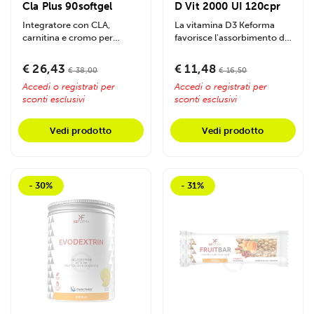
Cla Plus 90softgel
D Vit 2000 UI 120cpr
Integratore con CLA,
La vitamina D3 Keforma
carnitina e cromo per
favorisce l'assorbimento del
ottimizzare il metabolismo
calcio, rafforza ossa e...
dei grassi,...
€ 26,43
€ 11,48
€ 38,00
€ 16,50
Accedi o registrati per
Accedi o registrati per
sconti esclusivi
sconti esclusivi
Vedi prodotto
Vedi prodotto
- 30%
- 31%