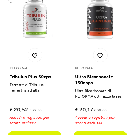
KEFORMA
KEFORMA
Tribulus Plus 60cps
Ultra Bicarbonate
150caps
Estratto di Tribulus
Terrestris ad alta
Ultra Bicarbonate di
titolazione, arricchito con
KEFORMA ottimizza la resa
Zinco e nutrienti...
energetica e depura i
muscoli dalle...
€ 20,52
€ 20,17
€ 29,50
€ 29,00
Accedi o registrati per
Accedi o registrati per
sconti esclusivi
sconti esclusivi