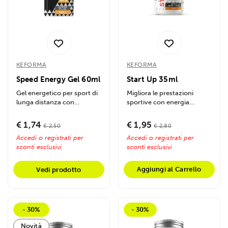
KEFORMA
KEFORMA
Speed Energy Gel 60ml
Start Up 35ml
Gel energetico per sport di
Migliora le prestazioni
lunga distanza con
sportive con energia
maltodestrine, fruttosio,
multipla da aminoacidi,
caffeina e...
carboidrati ed...
€ 1,74
€ 1,95
€ 2,50
€ 2,80
Accedi o registrati per
Accedi o registrati per
sconti esclusivi
sconti esclusivi
Aggiungi al Carrello
Vedi prodotto
- 30%
- 30%
Novità