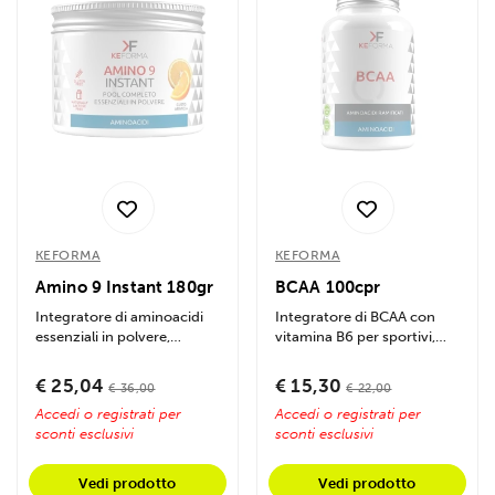
KEFORMA
KEFORMA
Amino 9 Instant 180gr
BCAA 100cpr
Integratore di aminoacidi
Integratore di BCAA con
essenziali in polvere,
vitamina B6 per sportivi,
supporta la sintesi proteica,
favorisce sintesi proteica,
il...
recupero...
€ 25,04
€ 15,30
€ 36,00
€ 22,00
Accedi o registrati per
Accedi o registrati per
sconti esclusivi
sconti esclusivi
Vedi prodotto
Vedi prodotto