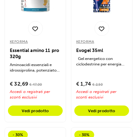
KEFORMA
KEFORMA
Essential amino 11 pro
Evogel 35ml
320g
Gel energetico con
ciclodestrine per energia
Aminoacidi essenziali e
immediata e prolungata.
idrossiprolina, potenziato
Ideale per...
con vitamina B6. Supporta
la sintesi...
€ 32,69
€ 1,74
€ 47,00
€ 2,50
Accedi o registrati per
Accedi o registrati per
sconti esclusivi
sconti esclusivi
Vedi prodotto
Vedi prodotto
- 30%
- 30%