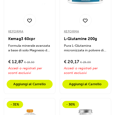
KEFORMA
KEFORMA
Kemag3 60cpr
L-Glutamine 200g
Formula minerale avanzata
Pura L-Glutamina
a base di solo Magnesio da
micronizzata in polvere di
tre fonti differenziate.
massima qualità. Formulato
Formulato...
per...
€ 12,87
€ 20,17
€ 18,50
€ 29,00
Accedi o registrati per
Accedi o registrati per
sconti esclusivi
sconti esclusivi
Aggiungi al Carrello
Aggiungi al Carrello
- 31%
- 30%