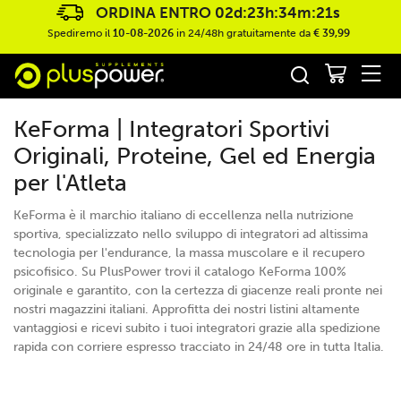
ORDINA ENTRO
02d:23h:34m:19s
Spediremo il
10-08-2026
in 24/48h gratuitamente da
€ 39,99
KeForma | Integratori Sportivi
Originali, Proteine, Gel ed Energia
per l'Atleta
KeForma è il marchio italiano di eccellenza nella nutrizione
sportiva, specializzato nello sviluppo di integratori ad altissima
tecnologia per l'endurance, la massa muscolare e il recupero
psicofisico. Su PlusPower trovi il catalogo KeForma 100%
originale e garantito, con la certezza di giacenze reali pronte nei
nostri magazzini italiani. Approfitta dei nostri listini altamente
vantaggiosi e ricevi subito i tuoi integratori grazie alla spedizione
rapida con corriere espresso tracciato in 24/48 ore in tutta Italia.