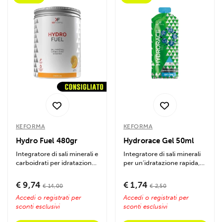
KEFORMA
KEFORMA
Hydro Fuel 480gr
Hydrorace Gel 50ml
Integratore di sali minerali e
Integratore di sali minerali
carboidrati per idratazione
per un’idratazione rapida,
ed energia durante lo
previene crampi e...
sport....
€ 9,74
€ 1,74
€ 14,00
€ 2,50
Accedi o registrati per
Accedi o registrati per
sconti esclusivi
sconti esclusivi