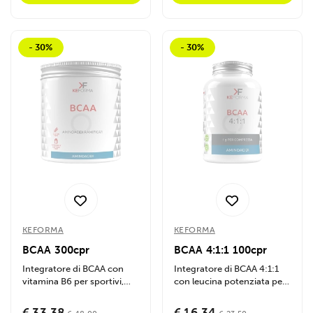
- 30%
- 30%
KEFORMA
KEFORMA
BCAA 300cpr
BCAA 4:1:1 100cpr
Integratore di BCAA con
Integratore di BCAA 4:1:1
vitamina B6 per sportivi,
con leucina potenziata per
favorisce recupero e
favorire la crescita
crescita...
muscolare,...
€ 33,38
€ 16,34