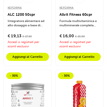
KEFORMA
KEFORMA
ALC 1200 50cpr
Allvit Fitness 60cpr
Integratore alimentare ad
Formula multivitaminica e
alto dosaggio a base di
multiminerale completa
Acetil L-Carnitina purissima
sviluppata per sostenere il
in...
benessere...
€ 19,13
€ 16,00
€ 27,50
€ 23,00
Accedi o registrati per
Accedi o registrati per
sconti esclusivi
sconti esclusivi
Aggiungi al Carrello
Aggiungi al Carrello
- 30%
- 30%