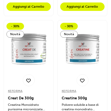
Aggiungi al Carrello
Aggiungi al Carrello
- 30%
- 30%
Novità
Novità
KEFORMA
KEFORMA
Creat De 300g
Creatine 300g
Creatina Monoidrato
Polvere solubile a base di
purissima micronizzata
creatina monoidrato