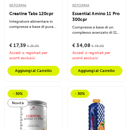
KEFORMA
KEFORMA
Creatine Tabs 120cpr
Essential Amino 11 Pro
300cpr
Integratore alimentare in
compresse a base di pura
Compresse a base di un
Creatina Monoidrato di
complesso avanzato di 11
altissima...
amminoacidi, inclusi tutti
gli...
€ 17,39
€ 34,08
€ 25,00
€ 49,00
Accedi o registrati per
Accedi o registrati per
sconti esclusivi
sconti esclusivi
Aggiungi al Carrello
Aggiungi al Carrello
- 30%
- 30%
Novità