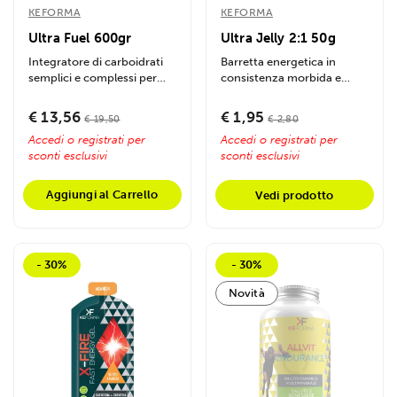
KEFORMA
KEFORMA
Ultra Fuel 600gr
Ultra Jelly 2:1 50g
Integratore di carboidrati
Barretta energetica in
semplici e complessi per
consistenza morbida e
energia prolungata. Ideale
facilmente masticabile,
per...
formulata con...
€ 13,56
€ 1,95
€ 19,50
€ 2,80
Accedi o registrati per
Accedi o registrati per
sconti esclusivi
sconti esclusivi
Aggiungi al Carrello
Vedi prodotto
- 30%
- 30%
Novità