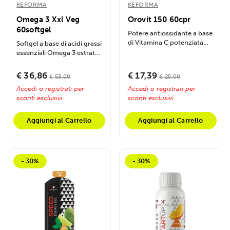
KEFORMA
KEFORMA
Utilizziamo i cookie per personalizzare contenuti ed
annunci, per fornire funzionalità dei social media e per
Omega 3 Xxl Veg
Orovit 150 60cpr
60softgel
analizzare il nostro traffico. Condividiamo inoltre
Potere antiossidante a base
di Vitamina C potenziata
informazioni sul modo in cui utilizzi il nostro sito con i
Softgel a base di acidi grassi
con Bioflavonoidi da
essenziali Omega 3 estratti
nostri partner che si occupano di analisi dei dati web,
agrumi....
da fonti vegetali...
pubblicità e social media, i quali potrebbero combinarle
€ 36,86
€ 17,39
€ 53,00
€ 25,00
con altre informazioni che hai fornito loro o che hanno
Accedi o registrati per
Accedi o registrati per
raccolto dal tuo utilizzo dei loro servizi.
sconti esclusivi
sconti esclusivi
Aggiungi al Carrello
Aggiungi al Carrello
- 30%
- 30%