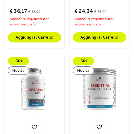
Creapure, arricchita con
purissima ad altissima...
destrosio ed...
€ 36,17
€ 24,34
€ 52,00
€ 35,00
Accedi o registrati per
Accedi o registrati per
sconti esclusivi
sconti esclusivi
Aggiungi al Carrello
Aggiungi al Carrello
- 30%
- 30%
Novità
Novità