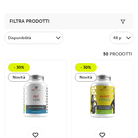
Toggle 
FILTRA PRODOTTI
Disponibilità
48 p
50
PRODOTTI
- 30%
- 30%
Novità
Novità