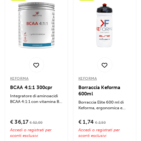
KEFORMA
KEFORMA
BCAA 4:1:1 300cpr
Borraccia Keforma
600ml
Integratore di aminoacidi
BCAA 4:1:1 con vitamina B6,
Borraccia Elite 600 ml di
favorisce la crescita
Keforma, ergonomica e
muscolare,...
BPA-free, ideale per sport.
Prodotta in...
€ 36,17
€ 1,74
€ 52,00
€ 2,50
Accedi o registrati per
Accedi o registrati per
sconti esclusivi
sconti esclusivi