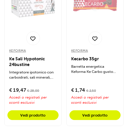
KEFORMA
KEFORMA
Ke Sali Hypotonic
Kecarbo 35gr
24bustine
Barretta energetica
Keforma Ke Carbo gusto
Integratore ipotonico con
zabaione, a base di pasta di
carboidrati, sali minerali,
mandorle e riso...
vitamine e zenzero.
Favorisce...
€ 19,47
€ 1,74
€ 28,00
€ 2,50
Accedi o registrati per
Accedi o registrati per
sconti esclusivi
sconti esclusivi
Vedi prodotto
Vedi prodotto