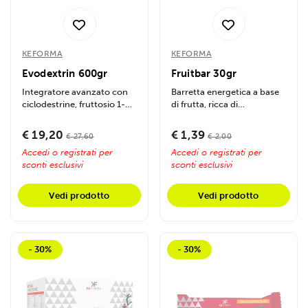
KEFORMA
KEFORMA
Evodextrin 600gr
Fruitbar 30gr
Integratore avanzato con
Barretta energetica a base
ciclodestrine, fruttosio 1-6
di frutta, ricca di
difosfato e betaina.
antiossidanti e minerali,
Fornisce...
ideale per...
€ 19,20
€ 1,39
€ 27,60
€ 2,00
Accedi o registrati per
Accedi o registrati per
sconti esclusivi
sconti esclusivi
Vedi prodotto
Vedi prodotto
- 30%
- 30%