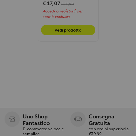
recupero...
€ 17,07
€ 22,90
Accedi o registrati per
sconti esclusivi
Vedi prodotto
Uno Shop
Consegna
Fantastico
Gratuita
E-commerce veloce e
con ordini superiori a
semplice
€39,99