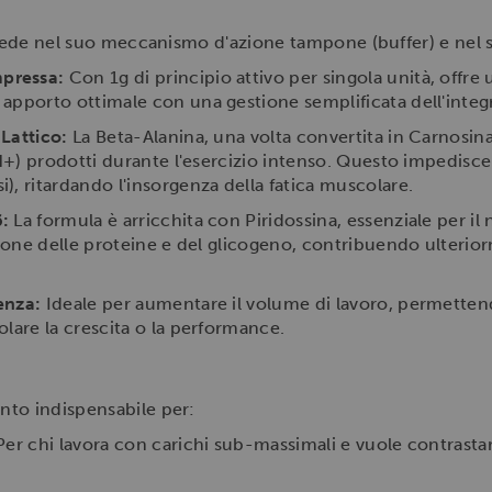
isiede nel suo meccanismo d'azione tampone (buffer) e nel
pressa:
Con 1g di principio attivo per singola unità, offre
apporto ottimale con una gestione semplificata dell'integ
Lattico:
La Beta-Alanina, una volta convertita in Carnosina 
(H+) prodotti durante l'esercizio intenso. Questo impedisce
, ritardando l'insorgenza della fatica muscolare.
:
La formula è arricchita con Piridossina, essenziale per 
zione delle proteine e del glicogeno, contribuendo ulterior
enza:
Ideale per aumentare il volume di lavoro, permettend
lare la crescita o la performance.
nto indispensabile per:
er chi lavora con carichi sub-massimali e vuole contrastar