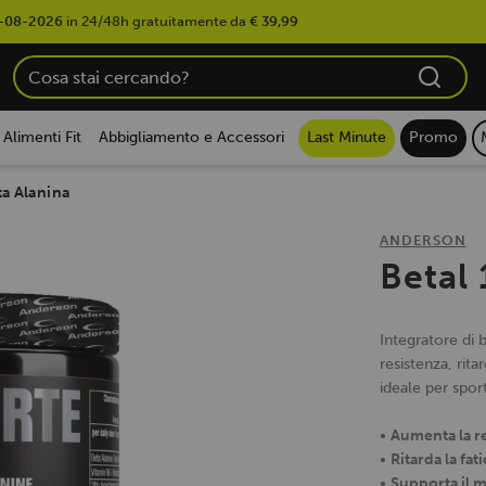
-08-2026
in 24/48h gratuitamente da
€ 39,99
Alimenti Fit
Abbigliamento e Accessori
Last Minute
Promo
ta Alanina
ANDERSON
Betal
Integratore di 
resistenza, rit
ideale per spor
•
Aumenta la r
•
Ritarda la fati
•
Supporta il 