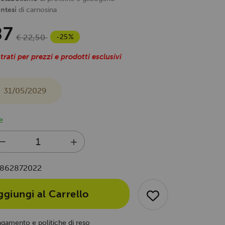
intesi
di carnosina
87
-25%
€ 22,50
trati per prezzi e prodotti esclusivi
31/05/2029
e
862872022
ggiungi al Carrello
agamento e politiche di reso