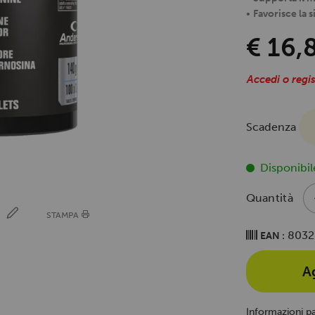
•
Favorisce la s
€ 16,
Accedi o regis
Scadenza
Disponibil
Quantità
E
STAMPA
8032
EAN :
A
Informazioni p