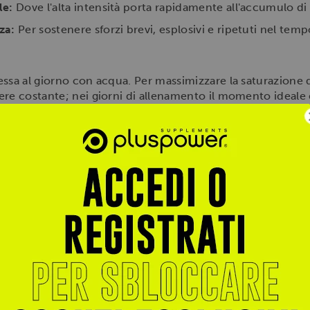
le:
Dove l'alta intensità porta rapidamente all'accumulo di 
za:
Per sostenere sforzi brevi, esplosivi e ripetuti nel temp
ssa al giorno con acqua. Per massimizzare la saturazione d
ere costante; nei giorni di allenamento il momento ideale
iorni di riposo può essere assunta in qualsiasi momento della