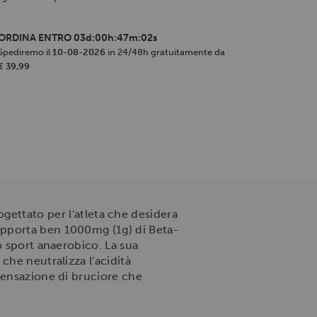
ORDINA ENTRO
03d:00h:47m:01s
Spediremo il
10-08-2026
in 24/48h gratuitamente da
€ 39,99
gettato per l'atleta che desidera
apporta ben 1000mg (1g) di Beta-
o sport anaerobico. La sua
che neutralizza l'acidità
sensazione di bruciore che