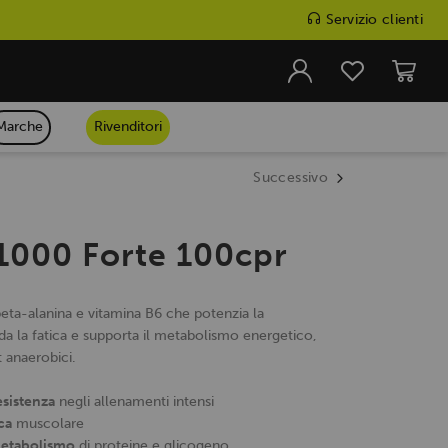
Servizio clienti
Marche
Rivenditori
Successivo
 1000 Forte 100cpr
beta-alanina e vitamina B6 che potenzia la
arda la fatica e supporta il metabolismo energetico,
t anaerobici.
esistenza
negli allenamenti intensi
ca
muscolare
metabolismo
di proteine e glicogeno