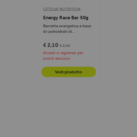
CETILAR NUTRITION
Energy Race Bar 50g
Barretta energetica a base
di carboidrati di
Pharmanutra. Fornisce
energia rapida e...
€ 2,10
€ 3,00
Accedi o registrati per
sconti esclusivi
Vedi prodotto