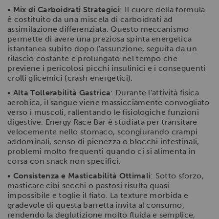
•
Mix di Carboidrati Strategici
: Il cuore della formula
è costituito da una miscela di carboidrati ad
assimilazione differenziata. Questo meccanismo
permette di avere una preziosa spinta energetica
istantanea subito dopo l'assunzione, seguita da un
rilascio costante e prolungato nel tempo che
previene i pericolosi picchi insulinici e i conseguenti
crolli glicemici (crash energetici).
•
Alta Tollerabilità Gastrica
: Durante l'attività fisica
aerobica, il sangue viene massicciamente convogliato
verso i muscoli, rallentando le fisiologiche funzioni
digestive. Energy Race Bar è studiata per transitare
velocemente nello stomaco, scongiurando crampi
addominali, senso di pienezza o blocchi intestinali,
problemi molto frequenti quando ci si alimenta in
corsa con snack non specifici.
•
Consistenza e Masticabilità Ottimali
: Sotto sforzo,
masticare cibi secchi o pastosi risulta quasi
impossibile e toglie il fiato. La texture morbida e
gradevole di questa barretta invita al consumo,
rendendo la deglutizione molto fluida e semplice,