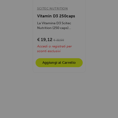
SCITEC NUTRITION
Vitamin D3 250caps
La Vitamina D3 Scitec
Nutrition (250 caps)
supporta ossa, denti e
sistema immunitario,...
€ 19,12
€ 22,50
Accedi o registrati per
sconti esclusivi
Aggiungi al Carrello