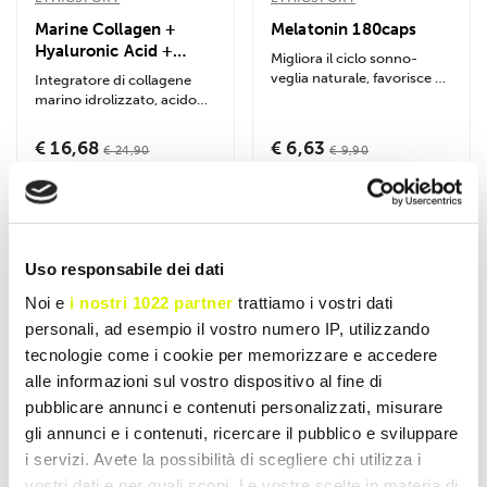
Marine Collagen +
Melatonin 180caps
Hyaluronic Acid +
Migliora il ciclo sonno-
Vitamin C 120cps
veglia naturale, favorisce un
Integratore di collagene
addormentamento rapido e
marino idrolizzato, acido
riduce...
ialuronico e vitamina C per
la...
€ 16,68
€ 6,63
€ 24,90
€ 9,90
Accedi o registrati per
Accedi o registrati per
sconti esclusivi
sconti esclusivi
Aggiungi al Carrello
Aggiungi al Carrello
Uso responsabile dei dati
Noi e
i nostri 1022 partner
trattiamo i vostri dati
personali, ad esempio il vostro numero IP, utilizzando
- 33%
- 33%
tecnologie come i cookie per memorizzare e accedere
alle informazioni sul vostro dispositivo al fine di
pubblicare annunci e contenuti personalizzati, misurare
gli annunci e i contenuti, ricercare il pubblico e sviluppare
i servizi. Avete la possibilità di scegliere chi utilizza i
vostri dati e per quali scopi. Le vostre scelte in materia di