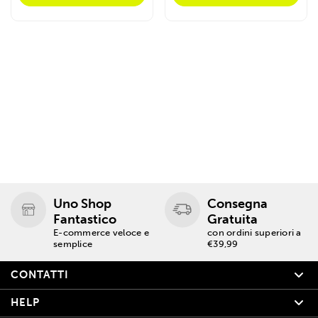
Uno Shop
Consegna
Fantastico
Gratuita
E-commerce veloce e
con ordini superiori a
semplice
€39,99
CONTATTI
HELP