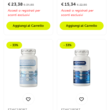
e tessuti...
zuccheri, supporta...
€ 23,38
€ 15,34
€ 34,90
€ 22,90
Accedi o registrati per
Accedi o registrati per
sconti esclusivi
sconti esclusivi
Aggiungi al Carrello
Aggiungi al Carrello
- 33%
- 33%
ETHICSPORT
ETHICSPORT