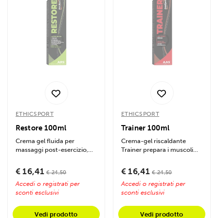
Utilizziamo i cookie per personalizzare contenuti ed
annunci, per fornire funzionalità dei social media e per
analizzare il nostro traffico. Condividiamo inoltre
informazioni sul modo in cui utilizzi il nostro sito con i
nostri partner che si occupano di analisi dei dati web,
pubblicità e social media, i quali potrebbero combinarle
con altre informazioni che hai fornito loro o che hanno
raccolto dal tuo utilizzo dei loro servizi.
ETHICSPORT
ETHICSPORT
Restore 100ml
Trainer 100ml
Crema gel fluida per
Crema-gel riscaldante
massaggi post-esercizio,
Trainer prepara i muscoli
favorisce il recupero
allo sport, migliora le
muscolare, dona...
performance e...
€ 16,41
€ 16,41
€ 24,50
€ 24,50
Accedi o registrati per
Accedi o registrati per
sconti esclusivi
sconti esclusivi
Vedi prodotto
Vedi prodotto