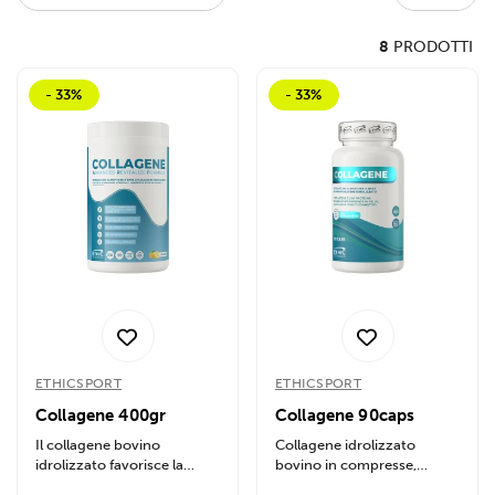
8
PRODOTTI
- 33%
- 33%
ETHICSPORT
ETHICSPORT
Collagene 400gr
Collagene 90caps
Il collagene bovino
Collagene idrolizzato
idrolizzato favorisce la
bovino in compresse,
salute di articolazioni, pelle
gluten-free e senza