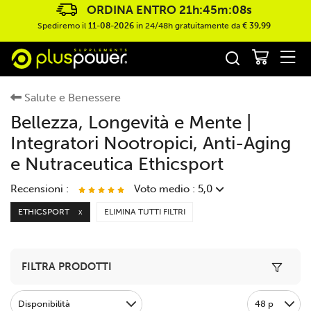
ORDINA ENTRO
21h:45m:07s
Spediremo il
11-08-2026
in 24/48h gratuitamente da
€ 39,99
Salute e Benessere
Bellezza, Longevità e Mente |
Integratori Nootropici, Anti-Aging
e Nutraceutica Ethicsport
Recensioni :
Voto medio : 5,0
ETHICSPORT
ELIMINA TUTTI FILTRI
X
Collagene 400g
C
Ottimo e buon prezzo
O
Toggle 
FILTRA PRODOTTI
M
Disponibilità
48 p