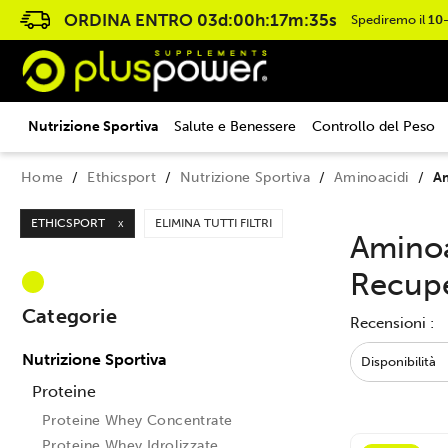
ORDINA ENTRO
03d:00h:17m:34s
Spediremo il
10
Nutrizione Sportiva
Salute e Benessere
Controllo del Peso
Home
Ethicsport
Nutrizione Sportiva
Aminoacidi
Am
ETHICSPORT
ELIMINA TUTTI FILTRI
X
Aminoac
Recupe
Categorie
Recensioni :
Nutrizione Sportiva
Disponibilità
Proteine
BCAA Pure Pro
Tutto ok ottimi
Proteine Whey Concentrate
Proteine Whey Idrolizzate