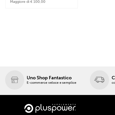
Maggiore di € 100,00
Uno Shop Fantastico
C
E-commerce veloce e semplice
co