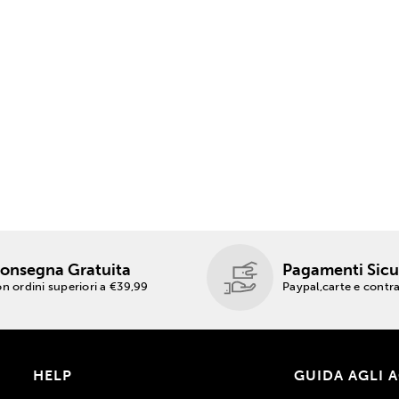
onsegna Gratuita
Pagamenti Sicu
n ordini superiori a €39,99
Paypal,carte e cont
HELP
GUIDA AGLI 