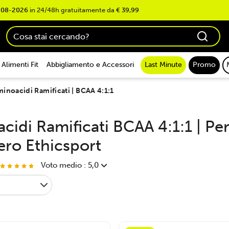
-08-2026
in 24/48h gratuitamente da
€ 39,99
Alimenti Fit
Abbigliamento e Accessori
Last Minute
Promo
inoacidi Ramificati | BCAA 4:1:1
idi Ramificati BCAA 4:1:1 | Per l
ro Ethicsport
Voto medio : 5,0
fessional 4:1:1 Ajinomoto® 200tabs
 prezzi gran sito