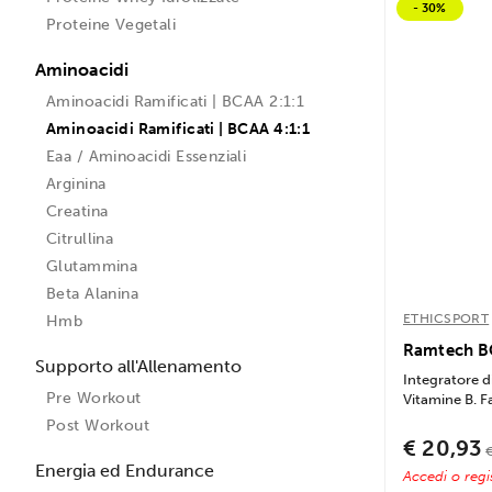
- 30%
Proteine Vegetali
Aminoacidi
Aminoacidi Ramificati | BCAA 2:1:1
Aminoacidi Ramificati | BCAA 4:1:1
Eaa / Aminoacidi Essenziali
Arginina
Creatina
Citrullina
Glutammina
Beta Alanina
ETHICSPORT
Hmb
Ramtech BC
Supporto all'Allenamento
Integratore d
Pre Workout
Vitamine B. Fa
Post Workout
€ 20,93
Energia ed Endurance
Accedi o regis