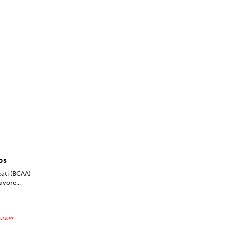
ps
cati (BCAA)
avore...
usivi