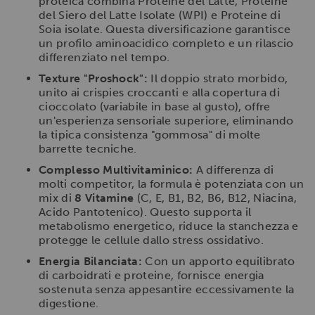
proteica combina Proteine del Latte, Proteine
del Siero del Latte Isolate (WPI) e Proteine di
Soia isolate. Questa diversificazione garantisce
un profilo aminoacidico completo e un rilascio
differenziato nel tempo.
Texture "Proshock":
Il doppio strato morbido,
unito ai crispies croccanti e alla copertura di
cioccolato (variabile in base al gusto), offre
un'esperienza sensoriale superiore, eliminando
la tipica consistenza "gommosa" di molte
barrette tecniche.
Complesso Multivitaminico:
A differenza di
molti competitor, la formula è potenziata con un
mix di
8 Vitamine
(C, E, B1, B2, B6, B12, Niacina,
Acido Pantotenico). Questo supporta il
metabolismo energetico, riduce la stanchezza e
protegge le cellule dallo stress ossidativo.
Energia Bilanciata:
Con un apporto equilibrato
di carboidrati e proteine, fornisce energia
sostenuta senza appesantire eccessivamente la
digestione.