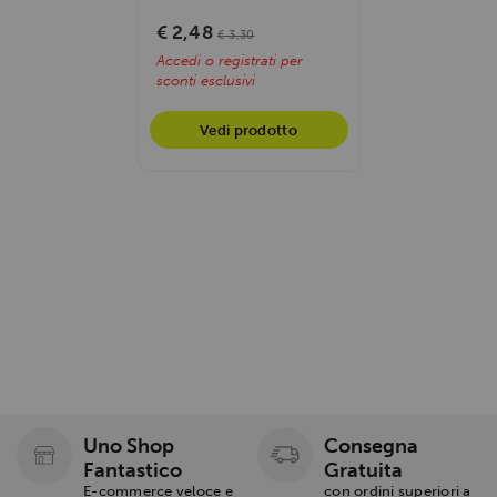
vitamine e crispies. Ideale
come...
€ 2,48
€ 3,30
Accedi o registrati per
sconti esclusivi
Vedi prodotto
Uno Shop
Consegna
Fantastico
Gratuita
E-commerce veloce e
con ordini superiori a