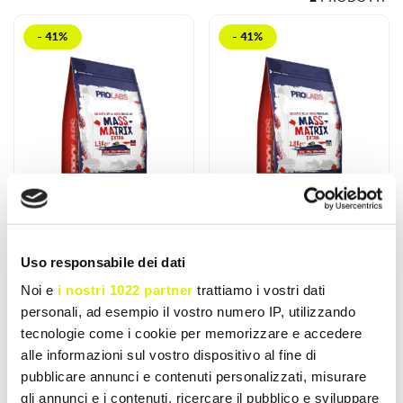
- 41%
- 41%
Uso responsabile dei dati
PROLABS
PROLABS
Noi e
i nostri 1022 partner
trattiamo i vostri dati
Mass Matrix Extra
Mass Matrix Extra
personali, ad esempio il vostro numero IP, utilizzando
1,3kg
2,8kg
tecnologie come i cookie per memorizzare e accedere
Migliora la crescita
MASS MATRIX EXTRA è un
alle informazioni sul vostro dispositivo al fine di
muscolare con proteine a
gainer innovativo con
rilascio graduale,
proteine a rilascio
pubblicare annunci e contenuti personalizzati, misurare
carboidrati complessi...
graduale,...
€ 20,22
€ 32,83
gli annunci e i contenuti, ricercare il pubblico e sviluppare
€ 34,00
€ 55,20