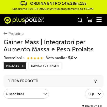
ORDINA ENTRO
14h:28m:15s
Spediremo il
07-08-2026
in 24/48h gratuitamente da
€ 39,99
Proteine
Gainer Mass | Integratori per
Aumento Massa e Peso Prolabs
Recensioni :
Voto medio : 5,0
PROLABS
ELIMINA TUTTI FILTRI
X
Muscle Mass 4000gr
M
Toggle 
Prodotto molto buono, da l'energia ed il giusto apporto alla
o
FILTRA PRODOTTI
crescita muscolare.
Disponibilità
48 p
2
PRODOTTI