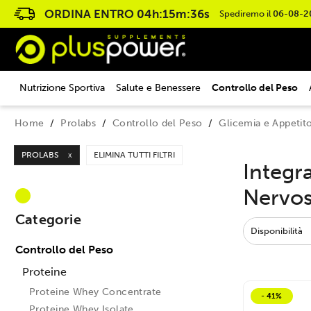
ORDINA ENTRO
04h:15m:35s
Spediremo il
06-08-2
Nutrizione Sportiva
Salute e Benessere
Controllo del Peso
Home
Prolabs
Controllo del Peso
Glicemia e Appetit
PROLABS
ELIMINA TUTTI FILTRI
X
Integr
Nervos
Categorie
Disponibilità
Controllo del Peso
Proteine
Proteine Whey Concentrate
- 41%
Proteine Whey Isolate