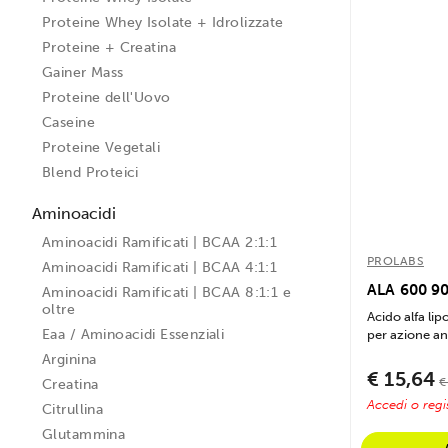
Proteine Whey Isolate + Idrolizzate
Proteine + Creatina
Gainer Mass
Proteine dell'Uovo
Caseine
Proteine Vegetali
Blend Proteici
Aminoacidi
Aminoacidi Ramificati | BCAA 2:1:1
PROLABS
Aminoacidi Ramificati | BCAA 4:1:1
ALA 600 9
Aminoacidi Ramificati | BCAA 8:1:1 e
oltre
Acido alfa li
Eaa / Aminoacidi Essenziali
per azione an
Arginina
€ 15,64
€
Creatina
Accedi o regis
Citrullina
Glutammina