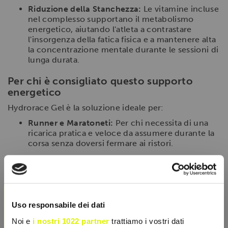
Riduzione della Stanchezza:
Le vitamine incluse
nel complesso supportano il metabolismo
energetico, aiutando l'atleta a contrastare
l'insorgenza della fatica fisica e a mantenere alta
la concentrazione mentale durante le sessioni di
lunga durata.
Per chi è consigliato questo supporto
energetico
Hydrorace Gel è la soluzione ideale per:
Runner e Maratoneti:
Per chi necessita di una
ricarica pratica e veloce da assumere durante la
corsa senza doversi fermare ai ristori.
Ciclisti e Triatleti:
Professionisti e amatori che
cercano un gel leggero che non provochi picchi
insulinici seguiti da cali di potenza.
×
Sportivi Indoor:
Per chi pratica allenamenti ad
alta sudorazione (come spinning o cross-
Uso responsabile dei dati
training) e deve reintegrare sali e zuccheri
Noi e
i nostri 1022 partner
trattiamo i vostri dati
istantaneamente.