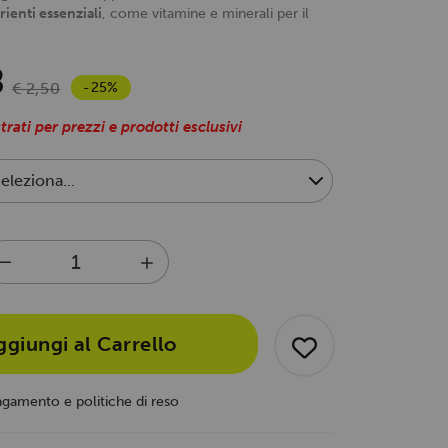
rienti essenziali
, come vitamine e minerali per il
8
-25%
€ 2,50
trati per prezzi e prodotti esclusivi
ggiungi al Carrello
agamento e politiche di reso