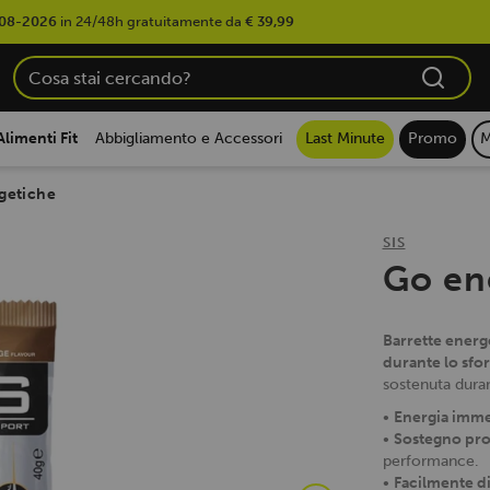
08-2026
in 24/48h gratuitamente da
€ 39,99
Alimenti Fit
Abbigliamento e Accessori
Last Minute
Promo
M
rgetiche
SIS
Go en
Barrette energe
durante lo sfor
sostenuta durant
•
Energia imme
•
Sostegno pro
performance.
•
Facilmente di