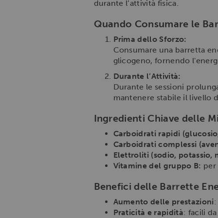
durante l’attività fisica.
Quando Consumare le Barr
Prima dello Sforzo:
Consumare una barretta ener
glicogeno, fornendo l'energi
Durante l’Attività:
Durante le sessioni prolunga
mantenere stabile il livello
Ingredienti Chiave delle M
Carboidrati rapidi (glucosio
Carboidrati complessi (avena
Elettroliti (sodio, potassio,
Vitamine del gruppo B:
per 
Benefici delle Barrette En
Aumento delle prestazioni
:
Praticità e rapidità
: facili 