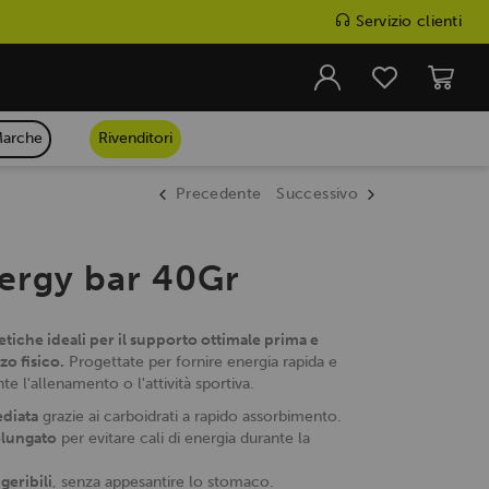
Servizio clienti
arche
Rivenditori
Precedente
Successivo
ergy bar 40Gr
tiche ideali per il supporto ottimale prima e
zo fisico.
Progettate per fornire energia rapida e
e l'allenamento o l'attività sportiva.
diata
grazie ai carboidrati a rapido assorbimento.
lungato
per evitare cali di energia durante la
geribili
, senza appesantire lo stomaco.