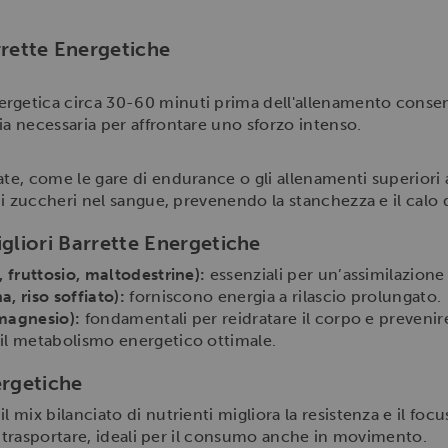
ette Energetiche
getica circa 30-60 minuti prima dell'allenamento consent
a necessaria per affrontare uno sforzo intenso.
te, come le gare di endurance o gli allenamenti superiori a
 di zuccheri nel sangue, prevenendo la stanchezza e il calo
igliori Barrette Energetiche
, fruttosio, maltodestrine):
essenziali per un’assimilazion
, riso soffiato):
forniscono energia a rilascio prolungato.
 magnesio):
fondamentali per reidratare il corpo e prevenir
il metabolismo energetico ottimale.
ergetiche
 il mix bilanciato di nutrienti migliora la resistenza e il focu
da trasportare, ideali per il consumo anche in movimento.