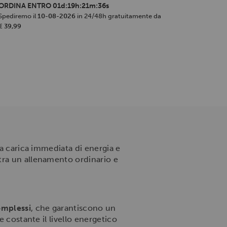
ORDINA ENTRO
01d:19h:21m:35s
Spediremo il
10-08-2026
in 24/48h gratuitamente da
€ 39,99
na carica immediata di energia e
tra un allenamento ordinario e
omplessi
, che garantiscono un
e costante il livello energetico