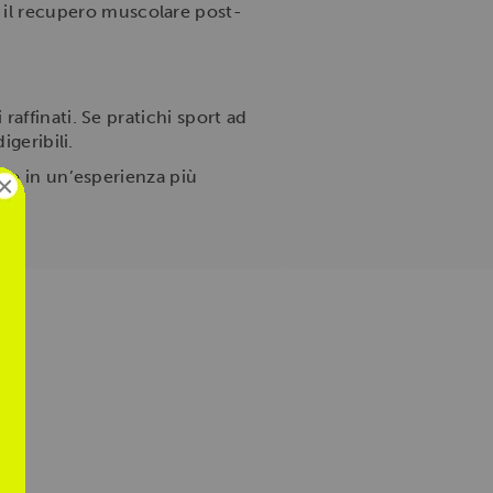
 il recupero muscolare post-
affinati. Se pratichi sport ad
igeribili.
nto in un’esperienza più
×