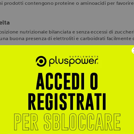
uni prodotti contengono proteine o aminoacidi per favorire
elta
zione nutrizionale bilanciata e senza eccessi di zuccheri r
una buona presenza di elettroliti e carboidrati facilmente d
 qualità
nella tua routine può trasformare il tuo allename
massimizzando i risultati.