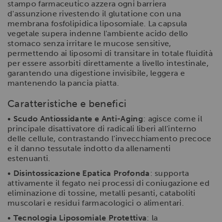
stampo farmaceutico azzera ogni barriera
d'assunzione rivestendo il glutatione con una
membrana fosfolipidica liposomiale. La capsula
vegetale supera indenne l'ambiente acido dello
stomaco senza irritare le mucose sensitive,
permettendo ai liposomi di transitare in totale fluidità
per essere assorbiti direttamente a livello intestinale,
garantendo una digestione invisibile, leggera e
mantenendo la pancia piatta.
Caratteristiche e benefici
•
Scudo Antiossidante e Anti-Aging
: agisce come il
principale disattivatore di radicali liberi all'interno
delle cellule, contrastando l'invecchiamento precoce
e il danno tessutale indotto da allenamenti
estenuanti.
•
Disintossicazione Epatica Profonda
: supporta
attivamente il fegato nei processi di coniugazione ed
eliminazione di tossine, metalli pesanti, cataboliti
muscolari e residui farmacologici o alimentari.
•
Tecnologia Liposomiale Protettiva
: la