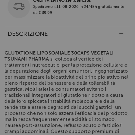
ORDINA ENTRO
19h:03m:36s
Spediremo il
11-08-2026
in 24/48h gratuitamente
da
€ 39,99
DESCRIZIONE
GLUTATIONE LIPOSOMIALE 30CAPS VEGETALI
TSUNAMI PHARMA
si colloca al vertice dei
trattamenti nutraceutici per la protezione cellulare e
la depurazione degli organi emuntori, ingegnerizzato
per massimizzare la bioattività del principio attivo nel
pieno rispetto del benessere e della tollerabilità
gastrica. Molti atleti e consumatori evitano i
tradizionali integratori di glutatione ridotto a causa
della loro spiccata instabilità molecolare e della
tendenza a essere degradati dai succhi gastrici, un
processo che non solo azzera l'efficacia del prodotto,
ma innesca frequentemente acidità di stomaco,
nausea post-assunzione, reflusso acuto o fastidiosi
crampi addominali. Questo supporto premium di