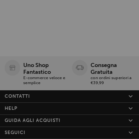
Uno Shop
Consegna
Fantastico
Gratuita
E-commerce veloce e
con ordini superiori a
semplice
€39,99
CONTATTI
HELP
GUIDA AGLI ACQUISTI
SEGUICI