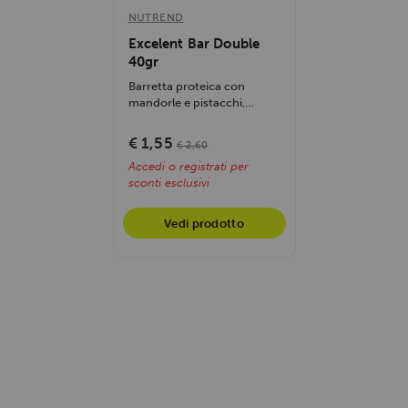
NUTREND
Excelent Bar Double
40gr
Barretta proteica con
mandorle e pistacchi,
avvolta in cioccolato al
latte, offre gusto...
€ 1,55
€ 2,60
Accedi o registrati per
sconti esclusivi
Vedi prodotto