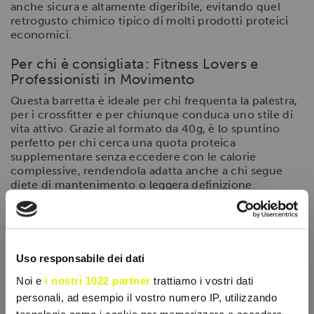
anche sicura e altamente digeribile, evitando quel
retrogusto chimico tipico di molti prodotti proteici
economici.
Per chi è consigliata: Fitness Lovers e
Professionisti in Movimento
Questa barretta è ideale per chi frequenta la palestra,
per i crossfitter e per chiunque conduca uno stile di
vita attivo. Grazie al formato da 40g, è lo spuntino
perfetto per chi cerca una quota proteica
supplementare senza eccedere con le calorie
complessive, rendendola adatta anche a chi segue
diete di mantenimento o leggera definizione.
Modalità d'uso e consigli per l'assunzione
×
La
Excelent Protein Bar Double
può essere
consumata in qualsiasi momento della giornata:
Uso responsabile dei dati
Post-Workout
: Per un recupero immediato dei
Noi e
i nostri 1022 partner
trattiamo i vostri dati
nutrienti.
personali, ad esempio il vostro numero IP, utilizzando
Spuntino
: A metà mattina o metà pomeriggio
tecnologie come i cookie per memorizzare e accedere