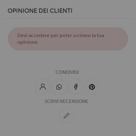
pubblicità e social media, i quali potrebbero combinarle
con altre informazioni che hai fornito loro o che hanno
OPINIONE DEI CLIENTI
raccolto dal tuo utilizzo dei loro servizi.
Devi
accedere
per poter scrivere la tua
opinione.
CONDIVIDI
SCRIVI RECENSIONE