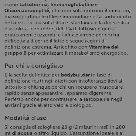
come
Lattoferrina
,
Immunoglobuline
e
Glicomacropeptidi
, che non solo nutrono il muscolo,
ma supportano le difese immunitarie e l'assorbimento
del ferro. La sua solubilità è istantanea e la digeribilità
è assoluta: con meno dell'1% di lattosio e grassi
praticamente azzerati, è l'ideale anche per chi ha
difficoltà a digerire il latte o segue regimi di
definizione estrema. Arricchito con
Vitamine del
gruppo B
per ottimizzare il metabolismo energetico.
Per chi è consigliato
È la scelta definitiva per
bodybuilder
in fase di
definizione (cutting), atleti con intolleranze lievi al
lattosio o chiunque cerchi un recupero muscolare
rapido senza appesantire l'apparato digerente.
Perfetto anche per contrastare la
sarcopenia
negli
anziani grazie all'alto valore biologico.
Modalità d'uso
Si consiglia di sciogliere
20 g
(2 misurini rasi) in
200
ml di acqua
o altro liquido. L'assunzione ideale è al