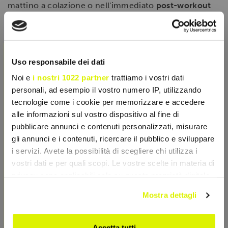
mattino a colazione o nell'immediato
post-workout
(entro 20-30 minuti) per sfruttare la rapidissima
assimilazione degli aminoacidi.
×
Uso responsabile dei dati
SCHEDA TECNICA
Noi e
i nostri 1022 partner
trattiamo i vostri dati
personali, ad esempio il vostro numero IP, utilizzando
CARATTERISTICHE
tecnologie come i cookie per memorizzare e accedere
alle informazioni sul vostro dispositivo al fine di
pubblicare annunci e contenuti personalizzati, misurare
gli annunci e i contenuti, ricercare il pubblico e sviluppare
i servizi. Avete la possibilità di scegliere chi utilizza i
vostri dati e per quali scopi. Le vostre scelte in materia di
privacy sono applicabili solo su questa proprietà digitale
in cui avete effettuato le vostre scelte. È possibile
Mostra dettagli
modificare o revocare il proprio consenso in qualsiasi
momento dalla Dichiarazione sui cookie o facendo clic
sull'icona di attivazione della privacy.
Accetta tutti