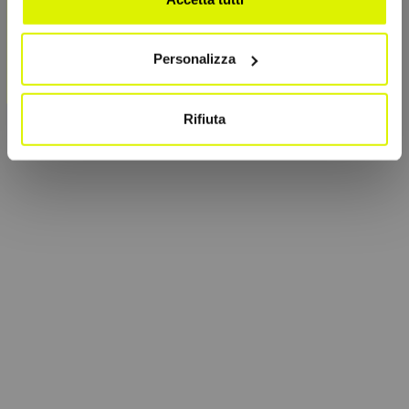
Con il tuo consenso, vorremmo anche:
Personalizza
raccogliere informazioni sulla tua posizione
geografica, con un'approssimazione di qualche
metro,
Rifiuta
Identificare il tuo dispositivo, scansionandolo
attivamente alla ricerca di caratteristiche specifiche
(impronte digitali).
Approfondisci come vengono elaborati i tuoi dati personali
e imposta le tue preferenze nella
sezione dettagli
. Puoi
modificare o ritirare il tuo consenso in qualsiasi momento
dalla Dichiarazione sui cookie.
Utilizziamo i cookie per personalizzare contenuti ed
annunci, per fornire funzionalità dei social media e per
analizzare il nostro traffico. Condividiamo inoltre
informazioni sul modo in cui utilizzi il nostro sito con i
nostri partner che si occupano di analisi dei dati web,