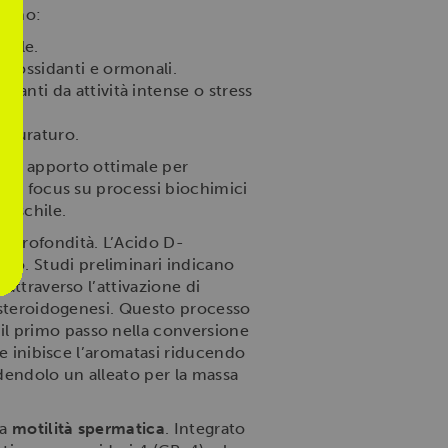
erano:
tale.
ntiossidanti e ormonali.
vanti da attività intense o stress
 duraturo.
e un apporto ottimale per
on un focus su processi biochimici
maschile.
in profondità. L’Acido D-
no. Studi preliminari indicano
attraverso l’attivazione di
a steroidogenesi. Questo processo
 il primo passo nella conversione
he inibisce l’aromatasi riducendo
ndendolo un alleato per la massa
la
motilità spermatica
. Integrato