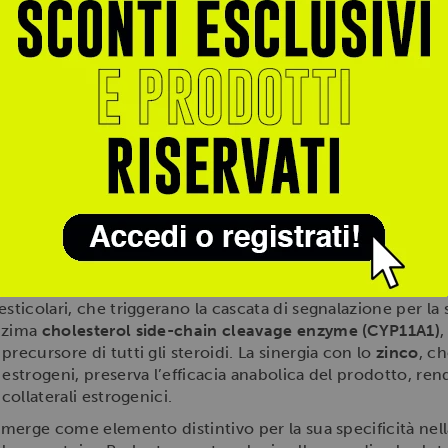
ente indicato per uomini adulti, sportivi e non, che desid
i di testosterone
per una ottimale performance fisica e men
matogenesi
e la fertilità maschile attraverso meccanismi a
energetico
per contrastare stanchezza e affaticamento deri
nale
e la regolazione endocrina per un benessere generale
ca di
Acido D-Aspartico
e micronutrienti mirati, garantisc
aschile
, la vitalità energetica e la protezione cellulare, c
 prodotto nel panorama degli integratori per il benessere 
nziale del
DAA
, è utile esaminare il suo ruolo biochimico 
re ormonale, ma un modulatore attivo del sistema endocri
 di testosterone del 30-60% in periodi brevi di assunzione, 
esticolari, che triggerano la cascata di segnalazione per l
enzima
cholesterol side-chain cleavage enzyme (CYP11A1)
,
recursore di tutti gli steroidi. La sinergia con lo
zinco
, c
 estrogeni, preserva l’efficacia anabolica del prodotto, re
collaterali estrogenici.
emerge come elemento distintivo per la sua specificità nel