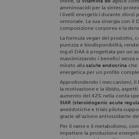
Infine, la
Vitamina B6
agisce come
amminoacidi per la sintesi protei
i livelli energetici durante sforz
ormonale. La sua sinergia con il 
composizione corporea e la densi
La formula vegan del prodotto, c
purezza e biodisponibilità, rend
mg di DAA è progettata per un as
massimizzando i benefici senza s
mirato alla
salute endocrina
che 
energetica per un profilo comple
Approfondendo i meccanismi, il 
la motivazione e la libido, aspett
aumento del 42% nella conta sper
StAR (steroidogenic acute regula
aneddotiche e trials pilota supp
grazie all’azione antiossidante de
Per il rame e il metabolismo, con
impattare la produzione energetic