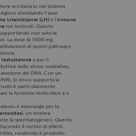
ore eccitatorio nel sistema
. Agisce stimolando l’asse
e luteinizzante (LH)
e l’
ormone
ne
nei testicoli. Questo
 supportando non solo la
 non. La dose di 3000 mg
i attivazione di questi pathways
stenza.
l
testosterone
e per il
duttive dallo stress ossidativo,
iparazione del DNA. Con un
VNR), lo zinco supporta la
o ruolo è particolarmente
are la funzione testicolare e a
l selenio è essenziale per la
erossidasi
, un enzima
urante la spermatogenesi. Questo
ducendo il rischio di difetti
rtilità, rendendo il prodotto