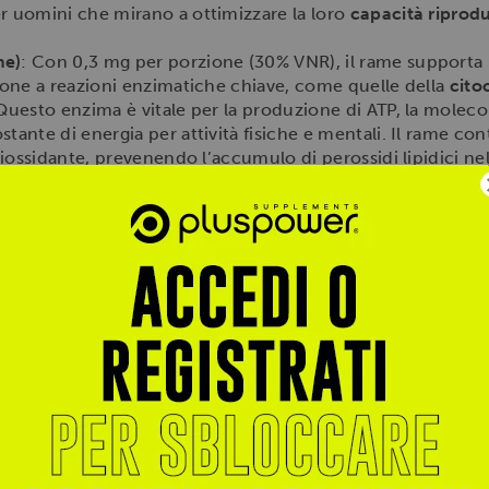
r uomini che mirano a ottimizzare la loro
capacità riprodu
me)
: Con 0,3 mg per porzione (30% VNR), il rame supporta 
zione a reazioni enzimatiche chiave, come quelle della
cito
Questo enzima è vitale per la produzione di ATP, la molecol
tante di energia per attività fisiche e mentali. Il rame co
ntiossidante, prevenendo l’accumulo di perossidi lipidici ne
li altri nutrienti per un effetto olistico sul benessere en
a B5, dal calcio D-pantotenato)
: Fornito a 1,5 mg per po
ma A
, essenziale per il metabolismo degli acidi grassi, carb
ome il testosterone e il cortisolo. Supporta la produzione
la trasmissione nervosa e riducendo la
stanchezza e l’affa
 D
e di altri ormoni rafforza l’azione del DAA, promuovendo
lazione endocrina che si rivela cruciale per mantenere alti l
 cloridrato)
: A 0,42 mg per porzione (30% VNR), questa vi
rmonale
, modulando la sintesi e il metabolismo di steroidi 
ofano in serotonina, favorendo il benessere psicologico e 
assorbimento del magnesio e lo zinco, amplificando i loro 
inergica con il DAA aiuta a stabilizzare i livelli ormonali,
ncentrazione
e la
resistenza fisica
.