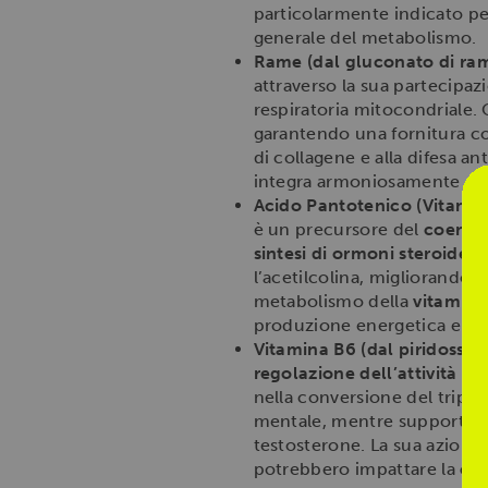
particolarmente indicato pe
generale del metabolismo.
Rame (dal gluconato di ra
attraverso la sua partecipa
respiratoria mitocondriale. 
garantendo una fornitura cos
di collagene e alla difesa a
integra armoniosamente con g
Acido Pantotenico (Vitamin
è un precursore del
coenzi
sintesi di ormoni steroidei
c
l’acetilcolina, migliorando 
metabolismo della
vitamina
produzione energetica e rego
Vitamina B6 (dal piridossina
regolazione dell’attività o
nella conversione del tript
mentale, mentre supporta l’
testosterone. La sua azione s
potrebbero impattare la
co