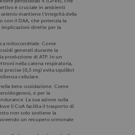
tatione perossidasi 4 (GPx4), che
ttivo è cruciale in ambienti
 selenio mantiene l’integrità della
to con il DAA, che potenzia la
implicazioni dirette per la
tica mitocondriale. Come
ssidi generati durante la
a produzione di ATP. In un
ttroni nella catena respiratoria,
 precise (0,3 mg) evita squilibri
ilienza cellulare.
nella beta-ossidazione. Come
teroidogenesi, e per la
endurance. La sua azione sulla
e il CoA facilita il trasporto di
esto non solo sostiene la
romuovendo un recupero ormonale