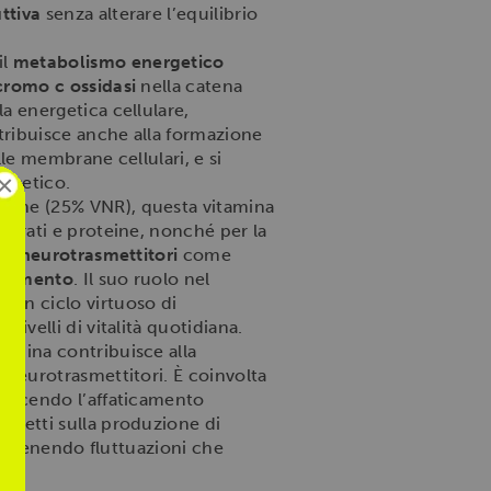
ttiva
senza alterare l’equilibrio
il
metabolismo energetico
cromo c ossidasi
nella catena
a energetica cellulare,
ntribuisce anche alla formazione
lle membrane cellulari, e si
×
ergetico.
rzione (25% VNR), questa vitamina
oidrati e proteine, nonché per la
 di
neurotrasmettitori
come
ticamento
. Il suo ruolo nel
 un ciclo virtuoso di
ivelli di vitalità quotidiana.
tamina contribuisce alla
e neurotrasmettitori. È coinvolta
riducendo l’affaticamento
effetti sulla produzione di
 prevenendo fluttuazioni che