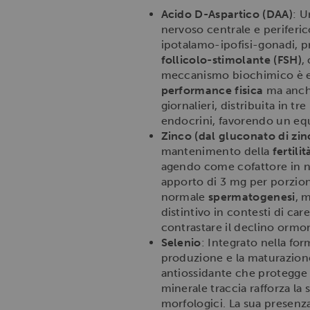
Acido D-Aspartico (DAA)
: U
nervoso centrale e periferi
ipotalamo-ipofisi-gonadi, 
follicolo-stimolante (FSH)
,
meccanismo biochimico è ess
performance fisica
ma anche
giornalieri, distribuita in 
endocrini, favorendo un equ
Zinco (dal gluconato di zin
mantenimento della
fertili
agendo come cofattore in nu
apporto di 3 mg per porzione
normale
spermatogenesi
, 
distintivo in contesti di ca
contrastare il declino ormona
Selenio
: Integrato nella for
produzione e la maturazione
antiossidante che protegge l
minerale traccia rafforza la 
morfologici. La sua presenza 