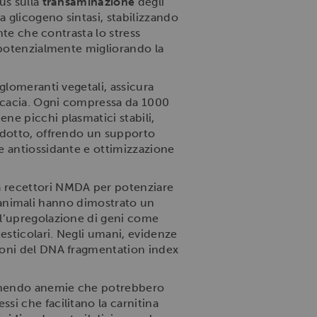
us sulla
transaminazione
degli
a glicogeno sintasi, stabilizzando
nte che contrasta lo stress
 potenzialmente migliorando la
glomeranti vegetali, assicura
ficacia. Ogni compressa da 1000
ne picchi plasmatici stabili,
rodotto, offrendo un supporto
e antiossidante e ottimizzazione
a recettori NMDA per potenziare
li animali hanno dimostrato un
ll’upregolazione di geni come
testicolari. Negli umani, evidenze
ioni del DNA fragmentation index
enendo anemie che potrebbero
i che facilitano la carnitina