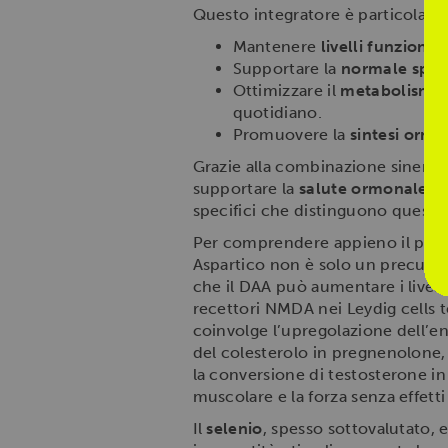
Questo integratore è particolarm
Mantenere
livelli funzional
Supportare la
normale sper
Ottimizzare il
metabolismo 
quotidiano.
Promuovere la
sintesi ormo
Grazie alla combinazione sinergi
supportare la
salute ormonale m
specifici che distinguono questo
Per comprendere appieno il pote
Aspartico non è solo un precurso
che il DAA può aumentare i livelli
recettori NMDA nei Leydig cells t
coinvolge l’upregolazione dell’
del colesterolo in pregnenolone, p
la conversione di testosterone in
muscolare e la forza senza effetti 
Il
selenio
, spesso sottovalutato, 