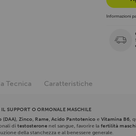
Informazioni p
a Tecnica
Caratteristiche
 IL SUPPORT O ORMONALE MASCHILE
o (DAA)
,
Zinco
,
Rame
,
Acido Pantotenico
e
Vitamina B6
, 
onali di
testosterone
nel sangue, favorire la
fertilità masch
duzione della stanchezza e al benessere generale.