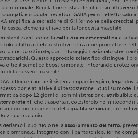
 co-fattore in oltre 100 reazioni enzimatiche, con un foc
ca e ormonale. Regola l’omeostasi del glucosio attraverso l
i prolungati, e modula i recettori GABA per un effetto calma
DAA amplifica la secrezione di GH (ormone della crescita),
tà ossea, elementi chiave per la longevità maschile.
on stabilizzanti come la
cellulosa microcristallina
e antiag
endolo adatto a diete restrittive senza compromettere l’ef
sorbimento ottimale, con il dosaggio frazionato che mantie
ovraccarichi. Questo approccio scientifico distingue il p
va oltre il semplice boost ormonale, integrando protezion
to di benessere maschile.
DAA influenza anche il sistema dopaminergico, legandosi 
i spesso correlati ai livelli di testosterone. Studi su model
matica dopo 12 giorni di somministrazione, attribuibile a
tory protein)
, che trasporta il colesterolo nei mitocondri 
ortano un miglioramento della
qualità seminale
, con riduz
llo zinco e selenio.
sideriamo il suo ruolo nella
assorbimento del ferro
, prev
a e ormonale. Integrato con il pantotenico, forma compless