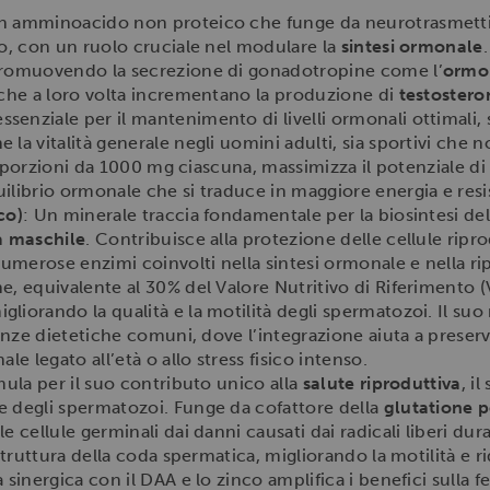
n amminoacido non proteico che funge da neurotrasmettit
co, con un ruolo cruciale nel modulare la
sintesi ormonale
promuovendo la secrezione di gonadotropine come l’
ormon
 che a loro volta incrementano la produzione di
testostero
enziale per il mantenimento di livelli ormonali ottimali,
 la vitalità generale negli uomini adulti, sia sportivi che
tre porzioni da 1000 mg ciascuna, massimizza il potenziale d
ilibrio ormonale che si traduce in maggiore energia e resi
co)
: Un minerale traccia fondamentale per la biosintesi de
tà maschile
. Contribuisce alla protezione delle cellule ripro
merose enzimi coinvolti nella sintesi ormonale e nella r
, equivalente al 30% del Valore Nutritivo di Riferimento (
migliorando la qualità e la motilità degli spermatozoi. Il su
renze dietetiche comuni, dove l’integrazione aiuta a preserv
le legato all’età o allo stress fisico intenso.
mula per il suo contributo unico alla
salute riproduttiva
, i
 degli spermatozoi. Funge da cofattore della
glutatione p
e cellule germinali dai danni causati dai radicali liberi d
struttura della coda spermatica, migliorando la motilità e ri
sinergica con il DAA e lo zinco amplifica i benefici sulla fe