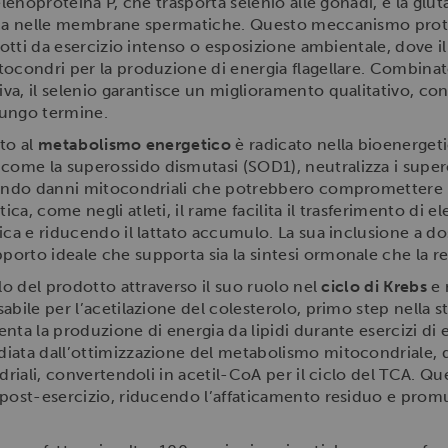
elenoproteina P, che trasporta selenio alle gonadi, e la glu
dica nelle membrane spermatiche. Questo meccanismo prote
dotti da esercizio intenso o esposizione ambientale, dove il
itocondri per la produzione di energia flagellare. Combina
a, il selenio garantisce un miglioramento qualitativo, con 
a lungo termine.
uto al
metabolismo energetico
è radicato nella bioenerge
come la superossido dismutasi (SOD1), neutralizza i supero
nendo danni mitocondriali che potrebbero compromettere l
a, come negli atleti, il rame facilita il trasferimento di ele
ca e riducendo il lattato accumulo. La sua inclusione a dosi
rto ideale che supporta sia la sintesi ormonale che la res
ilo del prodotto attraverso il suo ruolo nel
ciclo di Krebs
e 
bile per l’acetilazione del colesterolo, primo step nella s
nta la produzione di energia da lipidi durante esercizi di 
iata dall’ottimizzazione del metabolismo mitocondriale, dov
driali, convertendoli in acetil-CoA per il ciclo del TCA. Qu
y post-esercizio, riducendo l’affaticamento residuo e p