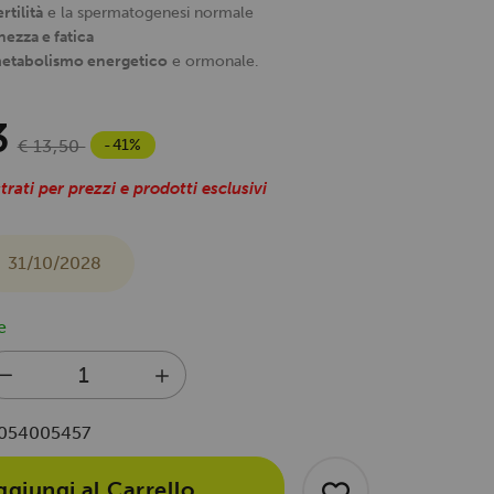
rtilità
e la spermatogenesi normale
ezza e fatica
 metabolismo energetico
e ormonale.
3
-41%
€ 13,50
trati per prezzi e prodotti esclusivi
31/10/2028
e
054005457
ggiungi al Carrello