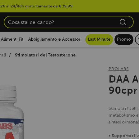
026
in 24/48h gratuitamente da
€ 39,99
Alimenti Fit
Abbigliamento e Accessori
Last Minute
Promo
ali
Stimolatori del Testosterone
PROLABS
DAA A
90cpr
Stimola i livelli
metabolismo en
sintesi ormonal
•
Supporta i liv