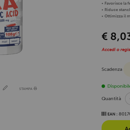
•
Favorisce la fe
•
Riduce stanch
•
Ottimizza il
€ 8,0
Accedi o regis
Scadenza
Disponibil
E
STAMPA
Quantità
8017
EAN :
A