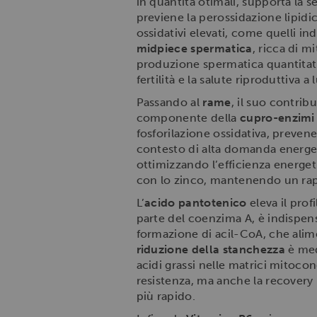
in quantità otimali, supporta la s
previene la perossidazione lipi
ossidativi elevati, come quelli in
midpiece spermatica
, ricca di m
produzione spermatica quantitativ
fertilità e la salute riproduttiva 
Passando al
rame
, il suo contrib
componente della
cupro-enzimi
fosforilazione ossidativa, preve
contesto di alta domanda energetic
ottimizzando l’efficienza energeti
con lo zinco, mantenendo un rappo
L’
acido pantotenico
eleva il prof
parte del coenzima A, è indispensa
formazione di acil-CoA, che alime
riduzione della stanchezza
è med
acidi grassi nelle matrici mitocon
resistenza, ma anche la recover
più rapido.