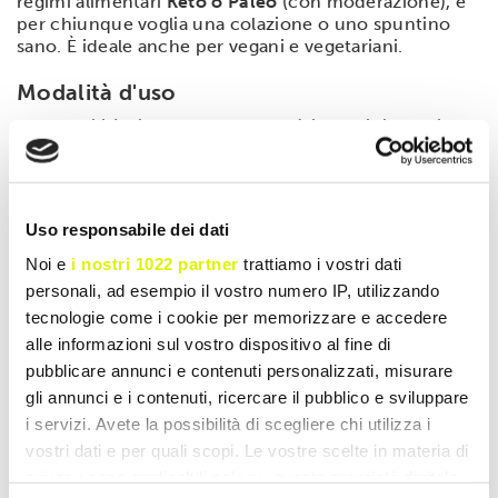
regimi alimentari
Keto o Paleo
(con moderazione), e
per chiunque voglia una colazione o uno spuntino
sano. È ideale anche per vegani e vegetariani.
Modalità d'uso
La versatilità di questo prodotto è incredibile. Può
essere spalmato su pane integrale, gallette di riso o
fette biscottate. È perfetto come topping su
pancake
,
waffle e porridge d'avena, o aggiunto ai frullati
proteici per aumentarne la cremosità e l'apporto
Uso responsabile dei dati
calorico. Ottimo anche per ricette salate o dolci fit.
Nota:
L'eventuale separazione dell'olio in superficie è
Noi e
i nostri 1022 partner
trattiamo i vostri dati
un processo naturale; basta mescolare prima dell'uso.
personali, ad esempio il vostro numero IP, utilizzando
tecnologie come i cookie per memorizzare e accedere
alle informazioni sul vostro dispositivo al fine di
SCHEDA TECNICA
pubblicare annunci e contenuti personalizzati, misurare
gli annunci e i contenuti, ricercare il pubblico e sviluppare
i servizi. Avete la possibilità di scegliere chi utilizza i
vostri dati e per quali scopi. Le vostre scelte in materia di
privacy sono applicabili solo su questa proprietà digitale