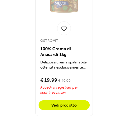
OSTROVIT
100% Crema di
Anacardi 1kg
Deliziosa crema spalmabile
ottenuta esclusivamente
dal 100% di anacardi tostati,
priva...
€ 19,99
€ 40,00
Accedi o registrati per
sconti esclusivi
Vedi prodotto