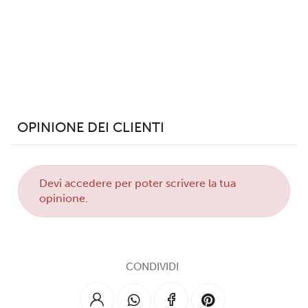
analizzare il nostro traffico. Condividiamo inoltre
informazioni sul modo in cui utilizzi il nostro sito con i
nostri partner che si occupano di analisi dei dati web,
pubblicità e social media, i quali potrebbero combinarle
con altre informazioni che hai fornito loro o che hanno
raccolto dal tuo utilizzo dei loro servizi.
OPINIONE DEI CLIENTI
Devi
accedere
per poter scrivere la tua
opinione.
CONDIVIDI