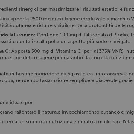
ienti sinergici per massimizzare i risultati estetici e funz
tina apporta 2500 mg di collagene idrolizzato a marchio V
sticità cutanea e ridurre visibilmente la profondità delle ru
ido Ialuronico:
Contiene 100 mg di Ialuronato di Sodio,
ssuti e conferire alla pelle un aspetto più sodo e levigato.
a C:
Apporta 300 mg di Vitamina C (pari al 375% VNR), nut
ormazione del collagene per garantire la corretta funzione d
mato in bustine monodose da 5g assicura una conservazione
 acqua, rendendo l'assunzione semplice e piacevole grazie 
ione ideale per:
rano rallentare il naturale invecchiamento cutaneo e migli
i cerca un supporto nutrizionale mirato a migliorare l'elas