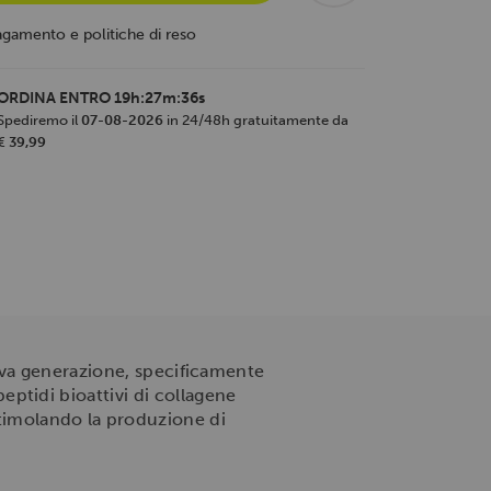
agamento e politiche di reso
ORDINA ENTRO
19h:27m:35s
Spediremo il
07-08-2026
in 24/48h gratuitamente da
€ 39,99
ova generazione, specificamente
 peptidi bioattivi di collagene
timolando la produzione di