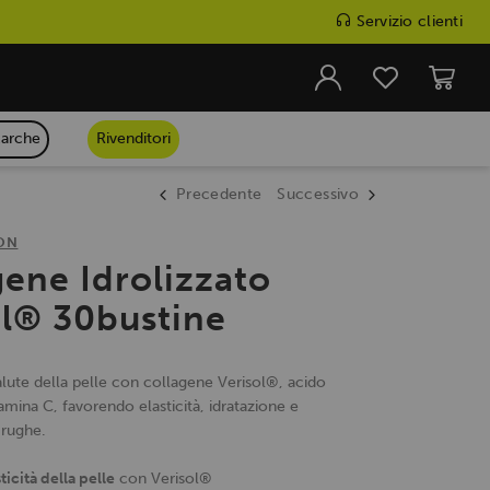
Servizio clienti
arche
Rivenditori
Precedente
Successivo
ON
gene Idrolizzato
ol® 30bustine
lute della pelle con collagene Verisol®, acido
tamina C, favorendo elasticità, idratazione e
 rughe.
ticità della pelle
con Verisol®