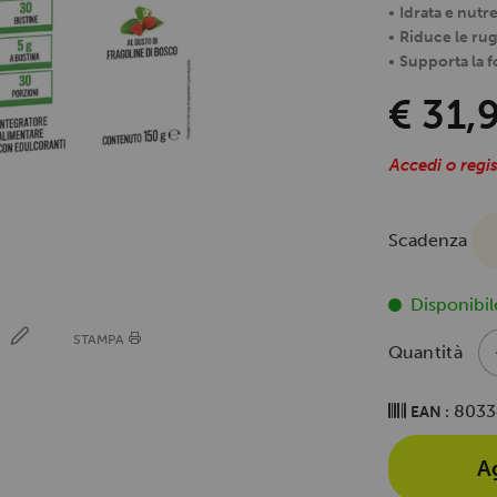
•
Idrata e nutr
•
Riduce le ru
•
Supporta la 
€ 31,
Accedi o regis
Scadenza
Disponibil
E
STAMPA
Quantità
8033
EAN :
A