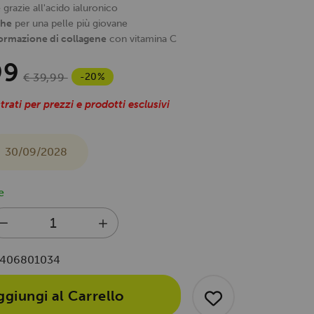
e
grazie all'acido ialuronico
ghe
per una pelle più giovane
formazione di collagene
con vitamina C
99
-20%
€ 39,99
trati per prezzi e prodotti esclusivi
30/09/2028
e
406801034
ggiungi al Carrello