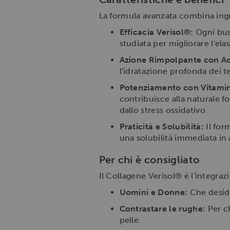
La formula avanzata combina ingred
Efficacia Verisol®:
Ogni bus
studiata per migliorare l'ela
Azione Rimpolpante con Ac
l'idratazione profonda dei te
Potenziamento con Vitamin
contribuisce alla naturale f
dallo stress ossidativo.
Praticità e Solubilità:
Il for
una solubilità immediata in
Per chi è consigliato
Il Collagene Verisol® è l'integraz
Uomini e Donne:
Che deside
Contrastare le rughe:
Per ch
pelle.