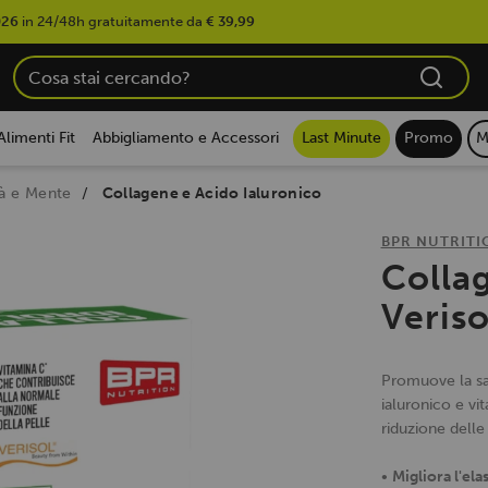
026
in 24/48h gratuitamente da
€ 39,99
Alimenti Fit
Abbigliamento e Accessori
Last Minute
Promo
M
tà e Mente
Collagene e Acido Ialuronico
BPR NUTRITI
Colla
Veris
Promuove la sa
ialuronico e vi
riduzione delle
•
Migliora l'elas