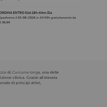
ORDINA ENTRO
01d:18h:44m:30s
Spediremo il
10-08-2026
in 24/48h gratuitamente da
€ 39,99
ecco di
Curcuma longa
, una delle
zione clinica. Grazie all'elevata
ale di principi attivi,