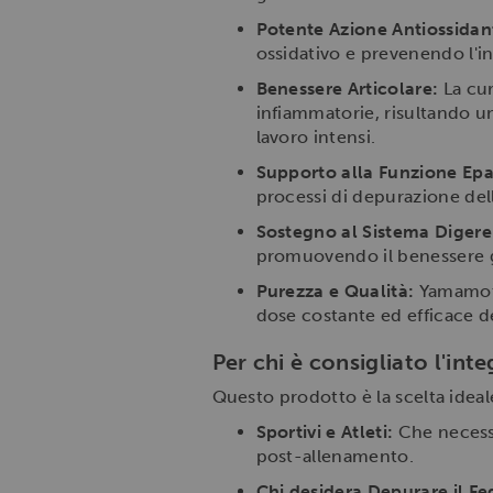
Potente Azione Antiossidan
ossidativo e prevenendo l'i
Benessere Articolare:
La cur
infiammatorie, risultando un 
lavoro intensi.
Supporto alla Funzione Epa
processi di depurazione dell
Sostegno al Sistema Digere
promuovendo il benessere g
Purezza e Qualità:
Yamamoto 
dose costante ed efficace de
Per chi è consigliato l'in
Questo prodotto è la scelta ideal
Sportivi e Atleti:
Che necessi
post-allenamento.
Chi desidera Depurare il Fe