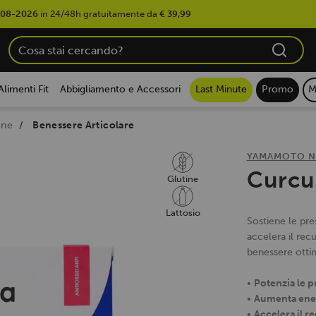
-08-2026
in 24/48h gratuitamente da
€ 39,99
Alimenti Fit
Abbigliamento e Accessori
Last Minute
Promo
M
one
Benessere Articolare
YAMAMOTO N
Curcu
Glutine
Lattosio
Sostiene le pres
accelera il recu
benessere otti
•
Potenzia le p
•
Aumenta ene
•
Accelera il 