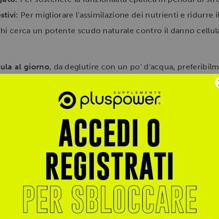
tivi:
Per migliorare l'assimilazione dei nutrienti e ridurre 
hi cerca un potente scudo naturale contro il danno cellula
ula al giorno
, da deglutire con un po' d'acqua, preferibil
sorbimento della curcumina (che è una molecola liposolubil