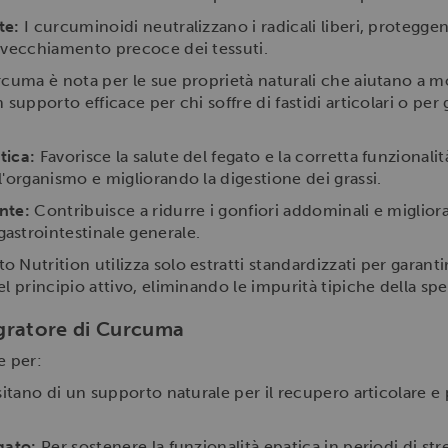
te:
I curcuminoidi neutralizzano i radicali liberi, proteggen
nvecchiamento precoce dei tessuti.
cuma è nota per le sue proprietà naturali che aiutano a mo
supporto efficace per chi soffre di fastidi articolari o per gl
tica:
Favorisce la salute del fegato e la corretta funzionalità
'organismo e migliorando la digestione dei grassi.
nte:
Contribuisce a ridurre i gonfiori addominali e migliora 
astrointestinale generale.
Nutrition utilizza solo estratti standardizzati per garant
l principio attivo, eliminando le impurità tipiche della spe
tegratore di Curcuma
e per:
tano di un supporto naturale per il recupero articolare e 
gato:
Per sostenere la funzionalità epatica in periodi di st