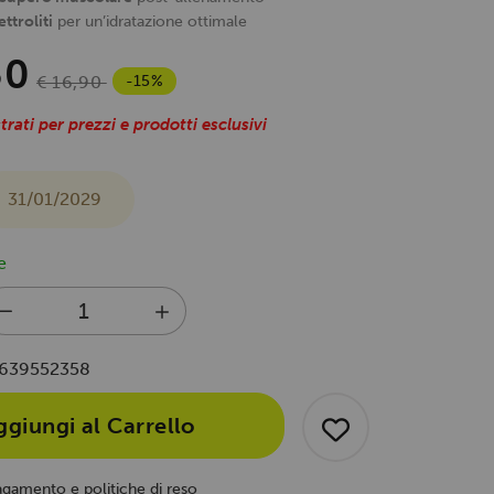
ettroliti
per un’idratazione ottimale
30
-15%
€ 16,90
trati per prezzi e prodotti esclusivi
31/01/2029
e
639552358
ggiungi al Carrello
agamento e politiche di reso