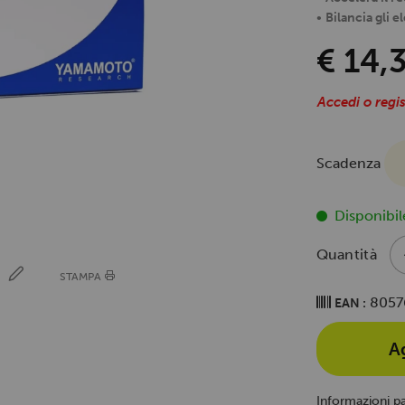
•
Bilancia gli el
€ 14,
Accedi o regis
Scadenza
Disponibil
Quantità
E
STAMPA
8057
EAN :
A
Informazioni p