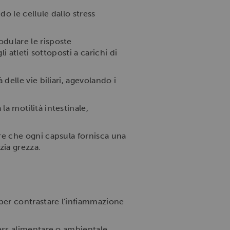
do le cellule dallo stress
dulare le risposte
i atleti sottoposti a carichi di
 delle vie biliari, agevolando i
la motilità intestinale,
ire che ogni capsula fornisca una
zia grezza.
per contrastare l'infiammazione
ress alimentare o ambientale.