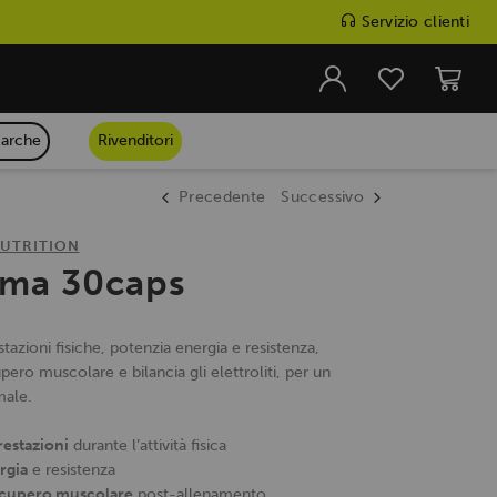
Servizio clienti
arche
Rivenditori
Precedente
Successivo
UTRITION
ma 30caps
tazioni fisiche, potenzia energia e resistenza,
pero muscolare e bilancia gli elettroliti, per un
male.
restazioni
durante l’attività fisica
rgia
e resistenza
recupero muscolare
post-allenamento