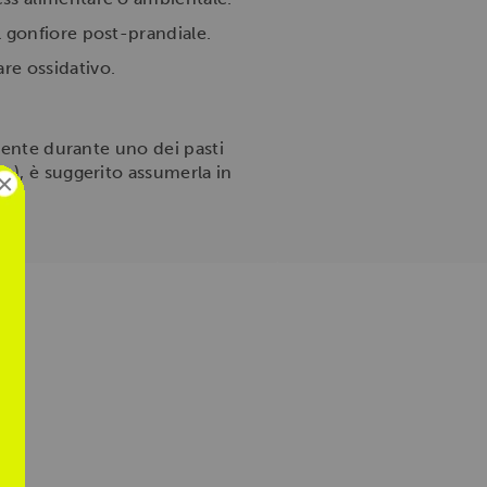
il gonfiore post-prandiale.
re ossidativo.
mente durante uno dei pasti
e), è suggerito assumerla in
×