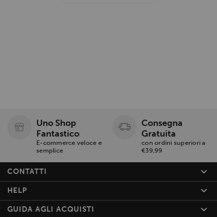
Uno Shop
Consegna
Fantastico
Gratuita
E-commerce veloce e
con ordini superiori a
semplice
€39,99
CONTATTI
HELP
GUIDA AGLI ACQUISTI