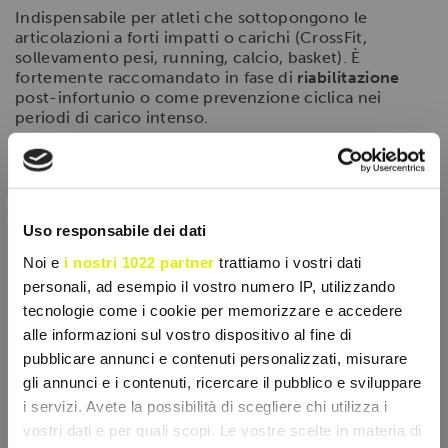
Indispensabile per atleti che sottopongono le
articolazioni a forti impatti o carichi (CrossFit,
sollevamento pesi, running, calcio, basket). È
fortemente raccomandato in fase di
riabilitazione
post-infortunio o come prevenzione ciclica nei
periodi di carico intenso.
Modalità d'uso
×
Sciogliere
1 bustina (10,7 g)
in 150-200 ml di acqua.
Assumere una volta al giorno, preferibilmente al
mattino a stomaco vuoto o 30-60 minuti prima
Uso responsabile dei dati
dell'attività fisica, per massimizzare l'afflusso dei
Noi e
i nostri 1022 partner
trattiamo i vostri dati
peptidi ai tessuti bersaglio.
personali, ad esempio il vostro numero IP, utilizzando
tecnologie come i cookie per memorizzare e accedere
alle informazioni sul vostro dispositivo al fine di
SCHEDA TECNICA
pubblicare annunci e contenuti personalizzati, misurare
gli annunci e i contenuti, ricercare il pubblico e sviluppare
CARATTERISTICHE
i servizi. Avete la possibilità di scegliere chi utilizza i
vostri dati e per quali scopi. Le vostre scelte in materia di