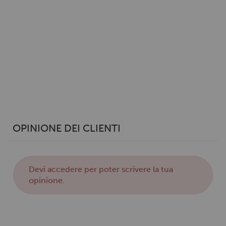
annunci, per fornire funzionalità dei social media e per
analizzare il nostro traffico. Condividiamo inoltre
informazioni sul modo in cui utilizzi il nostro sito con i
nostri partner che si occupano di analisi dei dati web,
pubblicità e social media, i quali potrebbero combinarle
con altre informazioni che hai fornito loro o che hanno
raccolto dal tuo utilizzo dei loro servizi.
OPINIONE DEI CLIENTI
Devi
accedere
per poter scrivere la tua
opinione.