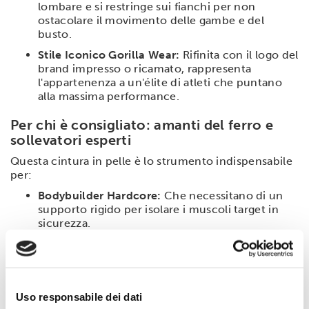
lombare e si restringe sui fianchi per non
ostacolare il movimento delle gambe e del
busto.
Stile Iconico Gorilla Wear:
Rifinita con il logo del
brand impresso o ricamato, rappresenta
l'appartenenza a un'élite di atleti che puntano
alla massima performance.
Per chi è consigliato: amanti del ferro e
sollevatori esperti
Questa cintura in pelle è lo strumento indispensabile
per:
Bodybuilder Hardcore:
Che necessitano di un
supporto rigido per isolare i muscoli target in
sicurezza.
Powerlifter:
Per chi cerca una cintura che aiuti a
generare la massima pressione intra-addominale
durante lo squat o il deadlift.
Chi preferisce il feeling naturale del cuoio:
Uso responsabile dei dati
Ideale per chi cerca un accessorio che con il