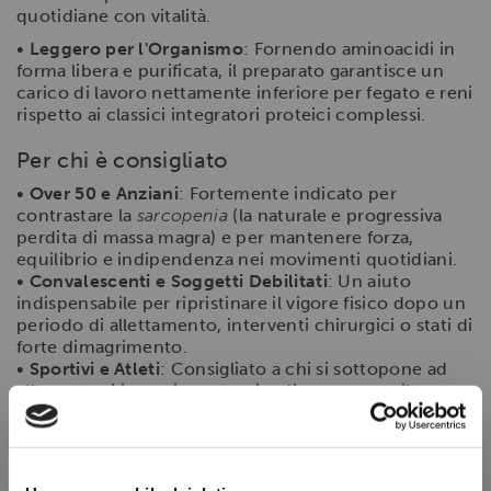
quotidiane con vitalità.
•
Leggero per l'Organismo
: Fornendo aminoacidi in
forma libera e purificata, il preparato garantisce un
carico di lavoro nettamente inferiore per fegato e reni
rispetto ai classici integratori proteici complessi.
Per chi è consigliato
•
Over 50 e Anziani
: Fortemente indicato per
contrastare la
sarcopenia
(la naturale e progressiva
perdita di massa magra) e per mantenere forza,
equilibrio e indipendenza nei movimenti quotidiani.
•
Convalescenti e Soggetti Debilitati
: Un aiuto
indispensabile per ripristinare il vigore fisico dopo un
periodo di allettamento, interventi chirurgici o stati di
forte dimagrimento.
•
Sportivi e Atleti
: Consigliato a chi si sottopone ad
allenamenti intensi e necessita di proteggere il
muscolo dal catabolismo indotto dallo sforzo,
accelerando il recupero.
×
•
Chi Segue Diete Povere di Proteine
: Molto utile per
colmare eventuali squilibri dietetici in soggetti che