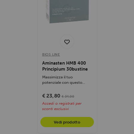
BIOS LINE
Aminasten HMB 400
Principium 30bustine
Massimizza il tuo
potenziale con questo
complesso di 9 EAA da
fermentazione vegetale,...
€ 23,80
€ 34,00
Accedi o registrati per
sconti esclusivi
Vedi prodotto