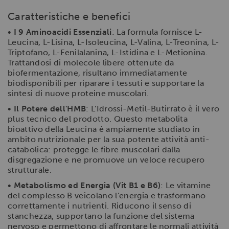
Caratteristiche e benefici
•
I 9 Aminoacidi Essenziali
: La formula fornisce L-
Leucina, L-Lisina, L-Isoleucina, L-Valina, L-Treonina, L-
Triptofano, L-Fenilalanina, L-Istidina e L-Metionina.
Trattandosi di molecole libere ottenute da
biofermentazione, risultano immediatamente
biodisponibili per riparare i tessuti e supportare la
sintesi di nuove proteine muscolari.
•
Il Potere dell'HMB
: L'Idrossi-Metil-Butirrato è il vero
plus tecnico del prodotto. Questo metabolita
bioattivo della Leucina è ampiamente studiato in
ambito nutrizionale per la sua potente attività anti-
catabolica: protegge le fibre muscolari dalla
disgregazione e ne promuove un veloce recupero
strutturale.
•
Metabolismo ed Energia (Vit B1 e B6)
: Le vitamine
del complesso B veicolano l'energia e trasformano
correttamente i nutrienti. Riducono il senso di
stanchezza, supportano la funzione del sistema
nervoso e permettono di affrontare le normali attività