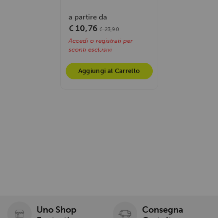
e 5 fonti di calcio, sostiene
ossa...
a partire da
€ 10,76
€ 23,90
Accedi o registrati per
sconti esclusivi
Aggiungi al Carrello
Uno Shop
Consegna