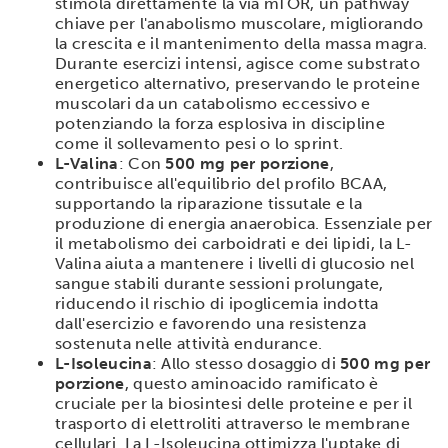
stimola direttamente la via mTOR, un pathway
chiave per l'anabolismo muscolare, migliorando
la crescita e il mantenimento della massa magra.
Durante esercizi intensi, agisce come substrato
energetico alternativo, preservando le proteine
muscolari da un catabolismo eccessivo e
potenziando la forza esplosiva in discipline
come il sollevamento pesi o lo sprint.
L-Valina
: Con
500 mg per porzione
,
contribuisce all'equilibrio del profilo BCAA,
supportando la riparazione tissutale e la
produzione di energia anaerobica. Essenziale per
il metabolismo dei carboidrati e dei lipidi, la L-
Valina aiuta a mantenere i livelli di glucosio nel
sangue stabili durante sessioni prolungate,
riducendo il rischio di ipoglicemia indotta
dall'esercizio e favorendo una resistenza
sostenuta nelle attività endurance.
L-Isoleucina
: Allo stesso dosaggio di
500 mg per
porzione
, questo aminoacido ramificato è
cruciale per la biosintesi delle proteine e per il
trasporto di elettroliti attraverso le membrane
cellulari. La L-Isoleucina ottimizza l'uptake di