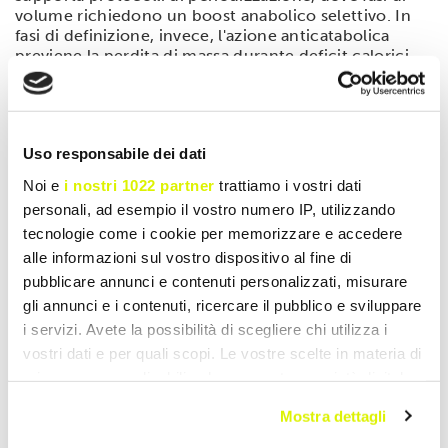
volume richiedono un boost anabolico selettivo. In
fasi di definizione, invece, l'azione anticatabolica
previene la perdita di massa durante deficit calorici,
preservando la composizione corporea. La Vitamina
B6, inoltre, aiuta nella regolazione ormonale,
supportando la produzione di steroidi anabolizzanti
endogeni come il testosterone, sebbene in misura
Uso responsabile dei dati
indiretta attraverso il metabolismo degli aminoacidi
precursori.
Noi e
i nostri 1022 partner
trattiamo i vostri dati
Nel contesto di sport di squadra, come il calcio o il
personali, ad esempio il vostro numero IP, utilizzando
basket, dove la fatica accumulata è multifattoriale, i
tecnologie come i cookie per memorizzare e accedere
BCAA mitigano il declino delle prestazioni nel
alle informazioni sul vostro dispositivo al fine di
secondo tempo, grazie alla loro capacità di modulare
pubblicare annunci e contenuti personalizzati, misurare
la risposta infiammatoria via inibizione di NF-kB. La
Vitamina B1 rafforza questo effetto mantenendo
gli annunci e i contenuti, ricercare il pubblico e sviluppare
l'integrità delle membrane mitocondriali, essenziale
i servizi. Avete la possibilità di scegliere chi utilizza i
per un recupero rapido tra quarti o periodi.
vostri dati e per quali scopi. Le vostre scelte in materia di
Complessivamente, BCAA 8:1:1 Powder si posiziona
privacy sono applicabili solo su questa proprietà digitale
come un alleato strategico per ottimizzare il bilancio
in cui avete effettuato le vostre scelte. È possibile
azotoso muscolare, con un dosaggio di
5.000 mg
Mostra dettagli
modificare o revocare il proprio consenso in qualsiasi
totali di BCAA per porzione
che allinea con