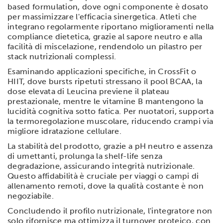
based formulation, dove ogni componente è dosato
per massimizzare l'efficacia sinergetica. Atleti che
integrano regolarmente riportano miglioramenti nella
compliance dietetica, grazie al sapore neutro e alla
facilità di miscelazione, rendendolo un pilastro per
stack nutrizionali complessi.
Esaminando applicazioni specifiche, in CrossFit o
HIIT, dove bursts ripetuti stressano il pool BCAA, la
dose elevata di Leucina previene il plateau
prestazionale, mentre le vitamine B mantengono la
lucidità cognitiva sotto fatica. Per nuotatori, supporta
la termoregolazione muscolare, riducendo crampi via
migliore idratazione cellulare.
La stabilità del prodotto, grazie a pH neutro e assenza
di umettanti, prolunga la shelf-life senza
degradazione, assicurando integrità nutrizionale.
Questo affidabilità è cruciale per viaggi o campi di
allenamento remoti, dove la qualità costante è non
negoziabile.
Concludendo il profilo nutrizionale, l'integratore non
solo rifornisce ma ottimizza il turnover proteico, con