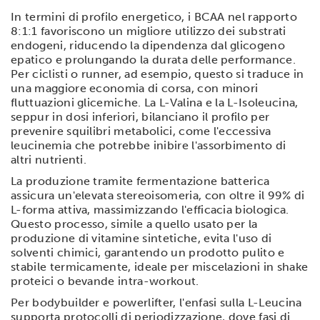
In termini di profilo energetico, i BCAA nel rapporto
8:1:1 favoriscono un migliore utilizzo dei substrati
endogeni, riducendo la dipendenza dal glicogeno
epatico e prolungando la durata delle performance.
Per ciclisti o runner, ad esempio, questo si traduce in
una maggiore economia di corsa, con minori
fluttuazioni glicemiche. La L-Valina e la L-Isoleucina,
seppur in dosi inferiori, bilanciano il profilo per
prevenire squilibri metabolici, come l'eccessiva
leucinemia che potrebbe inibire l'assorbimento di
altri nutrienti.
La produzione tramite fermentazione batterica
assicura un'elevata stereoisomeria, con oltre il 99% di
L-forma attiva, massimizzando l'efficacia biologica.
Questo processo, simile a quello usato per la
produzione di vitamine sintetiche, evita l'uso di
solventi chimici, garantendo un prodotto pulito e
stabile termicamente, ideale per miscelazioni in shake
proteici o bevande intra-workout.
Per bodybuilder e powerlifter, l'enfasi sulla L-Leucina
supporta protocolli di periodizzazione, dove fasi di