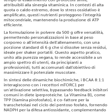
nostri partner che si occupano di analisi dei dati web,
attribuibili alla sinergia vitaminica. In contesti di alta
quota o caldo estremo, dove lo stress ossidativo è
pubblicità e social media, i quali potrebbero combinarle
amplificato, questi nutrienti proteggono l'integrità
con altre informazioni che hai fornito loro o che hanno
mitocondriale, mantenendo la produzione di ATP
raccolto dal tuo utilizzo dei loro servizi.
efficiente.
La formulazione in polvere da 500 g offre versatilità,
permettendo personalizzazioni in base al peso
corporeo o all'intensità dell'allenamento, con una
porzione standard di 6 g che si dissolve senza residui,
ideale per shaker portatili. Questo aspetto pratico,
unito alla purezza vegana, lo rende accessibile a un
ampio spettro di utenti, da principianti a
professionisti, tutti accomunati dall'obiettivo di
massimizzare il potenziale muscolare.
In sintesi delle dinamiche biochimiche, i BCAA 8:1:1
interagiscono con i recettori mTORC1 per
un'attivazione selettiva, bypassando feedback inibitori
comuni in diete iperproteiche. La Vitamina B1, come
TPP (tiamina pirofosfato), è co-fattore per la
transchetolasi nel ciclo dei pentoso fosfato, fornendo
NADPH per la difesa antiossidante, complementando