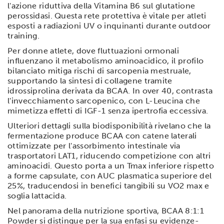
l'azione riduttiva della Vitamina B6 sul glutatione
perossidasi. Questa rete protettiva è vitale per atleti
esposti a radiazioni UV o inquinanti durante outdoor
training.
Per donne atlete, dove fluttuazioni ormonali
influenzano il metabolismo aminoacidico, il profilo
bilanciato mitiga rischi di sarcopenia mestruale,
supportando la sintesi di collagene tramite
idrossiprolina derivata da BCAA. In over 40, contrasta
l'invecchiamento sarcopenico, con L-Leucina che
mimetizza effetti di IGF-1 senza ipertrofia eccessiva.
Ulteriori dettagli sulla biodisponibilità rivelano che la
fermentazione produce BCAA con catene laterali
ottimizzate per l'assorbimento intestinale via
trasportatori LAT1, riducendo competizione con altri
aminoacidi. Questo porta a un Tmax inferiore rispetto
a forme capsulate, con AUC plasmatica superiore del
25%, traducendosi in benefici tangibili su VO2 max e
soglia lattacida.
Nel panorama della nutrizione sportiva, BCAA 8:1:1
Powder si distingue per la sua enfasi su evidenze-