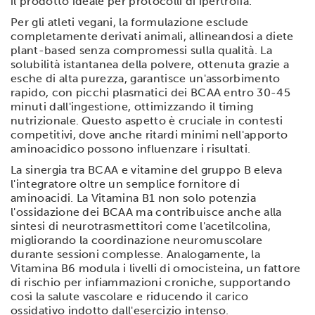
il prodotto ideale per protocolli di ipertrofia.
Per gli atleti vegani, la formulazione esclude
completamente derivati animali, allineandosi a diete
plant-based senza compromessi sulla qualità. La
solubilità istantanea della polvere, ottenuta grazie a
esche di alta purezza, garantisce un'assorbimento
rapido, con picchi plasmatici dei BCAA entro 30-45
minuti dall'ingestione, ottimizzando il timing
nutrizionale. Questo aspetto è cruciale in contesti
competitivi, dove anche ritardi minimi nell'apporto
aminoacidico possono influenzare i risultati.
La sinergia tra BCAA e vitamine del gruppo B eleva
l'integratore oltre un semplice fornitore di
aminoacidi. La Vitamina B1 non solo potenzia
l'ossidazione dei BCAA ma contribuisce anche alla
sintesi di neurotrasmettitori come l'acetilcolina,
migliorando la coordinazione neuromuscolare
durante sessioni complesse. Analogamente, la
Vitamina B6 modula i livelli di omocisteina, un fattore
di rischio per infiammazioni croniche, supportando
così la salute vascolare e riducendo il carico
ossidativo indotto dall'esercizio intenso.