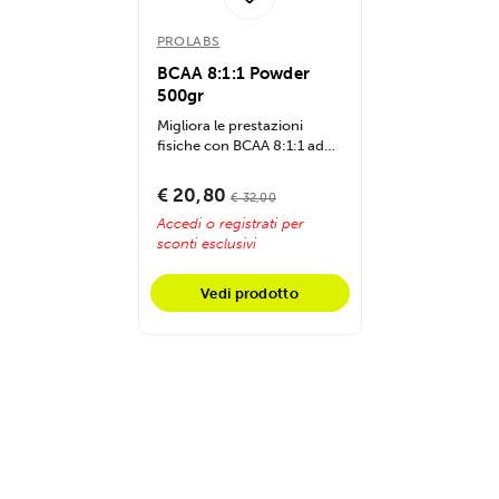
PROLABS
BCAA 8:1:1 Powder
500gr
Migliora le prestazioni
fisiche con BCAA 8:1:1 ad
alto contenuto di leucina,
fornisce...
€ 20,80
€ 32,00
Accedi o registrati per
sconti esclusivi
Vedi prodotto