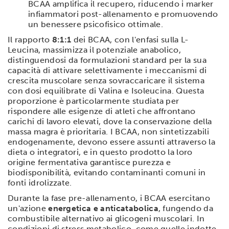
BCAA amplifica il recupero, riducendo i marker
infiammatori post-allenamento e promuovendo
un benessere psicofisico ottimale.
Il rapporto
8:1:1
dei BCAA, con l'enfasi sulla L-
Leucina, massimizza il potenziale anabolico,
distinguendosi da formulazioni standard per la sua
capacità di attivare selettivamente i meccanismi di
crescita muscolare senza sovraccaricare il sistema
con dosi equilibrate di Valina e Isoleucina. Questa
proporzione è particolarmente studiata per
rispondere alle esigenze di atleti che affrontano
carichi di lavoro elevati, dove la conservazione della
massa magra è prioritaria. I BCAA, non sintetizzabili
endogenamente, devono essere assunti attraverso la
dieta o integratori, e in questo prodotto la loro
origine fermentativa garantisce purezza e
biodisponibilità, evitando contaminanti comuni in
fonti idrolizzate.
Durante la fase pre-allenamento, i BCAA esercitano
un'azione
energetica e anticatabolica
, fungendo da
combustibile alternativo ai glicogeni muscolari. In
condizioni di stress metabolico, come quelle indotte