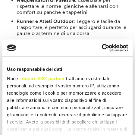
Frequentatori di Palestre:
Essenziale per
rispettare le norme igieniche e allenarsi con
comfort su panche e tappetini.
Runner e Atleti Outdoor:
Leggero e facile da
trasportare, è perfetto per asciugarsi durante le
pause o al termine di una corsa.
Chi ama il Brand:
Per completare il proprio kit
BPR Nutrition con un accessorio coordinato e
funzionale.
Modalità d'uso
Uso responsabile dei dati
Stendere l'asciugamano sulle superfici di appoggio
Noi e
i nostri 1022 partner
trattiamo i vostri dati
degli attrezzi prima di iniziare l'esercizio. Utilizzare il
personali, ad esempio il vostro numero IP, utilizzando
lato morbido per tamponare il sudore dal viso. Si
tecnologie come i cookie per memorizzare e accedere
consiglia di lavare in lavatrice a temperature medie
(30-40°C) per preservare la brillantezza dei colori e la
alle informazioni sul vostro dispositivo al fine di
morbidezza delle fibre nel tempo.
pubblicare annunci e contenuti personalizzati, misurare
gli annunci e i contenuti, ricercare il pubblico e sviluppare
i servizi. Avete la possibilità di scegliere chi utilizza i
vostri dati e per quali scopi. Le vostre scelte in materia di