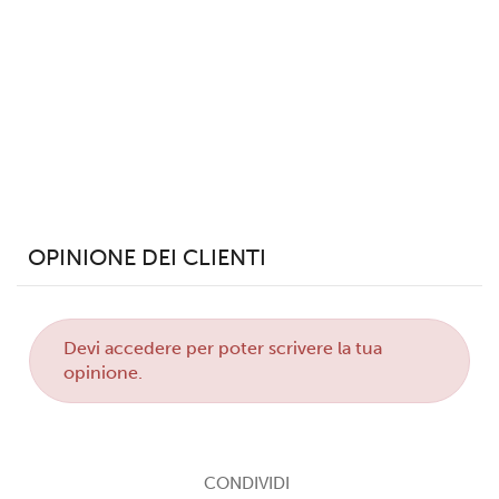
annunci, per fornire funzionalità dei social media e per
analizzare il nostro traffico. Condividiamo inoltre
informazioni sul modo in cui utilizzi il nostro sito con i
nostri partner che si occupano di analisi dei dati web,
pubblicità e social media, i quali potrebbero combinarle
con altre informazioni che hai fornito loro o che hanno
raccolto dal tuo utilizzo dei loro servizi.
OPINIONE DEI CLIENTI
Devi
accedere
per poter scrivere la tua
opinione.
CONDIVIDI