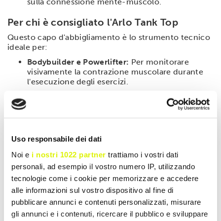
sulla connessione mente-muscolo.
Per chi è consigliato l'Arlo Tank Top
Questo capo d'abbigliamento è lo strumento tecnico
ideale per:
Bodybuilder e Powerlifter:
Per monitorare
visivamente la contrazione muscolare durante
l'esecuzione degli esercizi.
Appassionati di Fitness e Crossfit:
Per chi
necessita di massima aerazione e libertà di
movimento nelle braccia e nelle spalle.
Chi ama lo stile "Gym Warrior":
Perfetta per chi
Uso responsabile dei dati
vuole rappresentare il brand Scitec Nutrition
anche attraverso l'outfit.
Noi e
i nostri 1022 partner
trattiamo i vostri dati
personali, ad esempio il vostro numero IP, utilizzando
Guida alle taglie e cura del capo
tecnologie come i cookie per memorizzare e accedere
Disponibile in diverse taglie per adattarsi a ogni tipo
alle informazioni sul vostro dispositivo al fine di
di corporatura. Per preservare la qualità della stampa
pubblicare annunci e contenuti personalizzati, misurare
e del tessuto, si consiglia il lavaggio a rovescio a
gli annunci e i contenuti, ricercare il pubblico e sviluppare
temperature non superiori ai
30°C
e di evitare l'uso