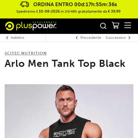
ORDINA ENTRO
00d:17h:55m:36s
Spediremo il
10-08-2026
in 24/48h gratuitamente da
€ 39,99
Indietro
Precedente
Successivo
SCITEC NUTRITION
Arlo Men Tank Top Black