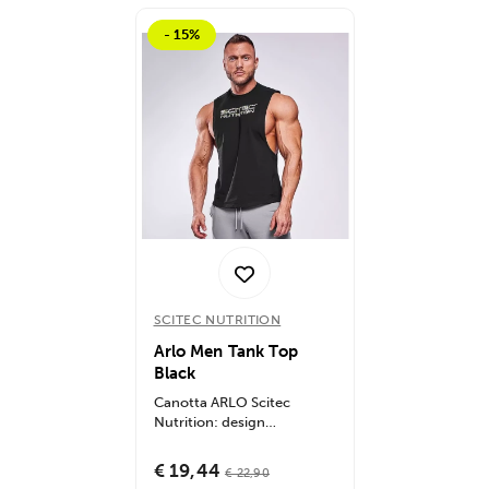
- 15%
SCITEC NUTRITION
Arlo Men Tank Top
Black
Canotta ARLO Scitec
Nutrition: design
traspirante e confortevole,
ideale per...
€ 19,44
€ 22,90