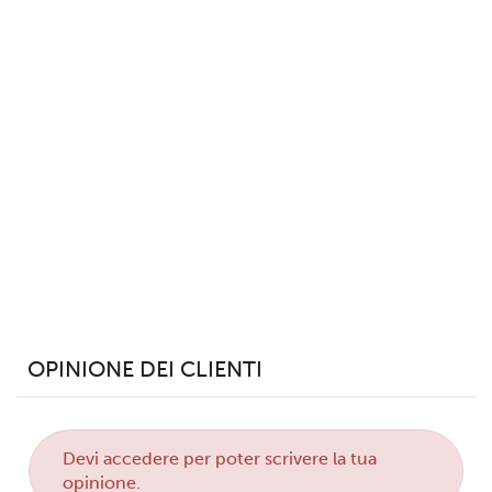
dalla Dichiarazione sui cookie.
Utilizziamo i cookie per personalizzare contenuti ed
annunci, per fornire funzionalità dei social media e per
analizzare il nostro traffico. Condividiamo inoltre
informazioni sul modo in cui utilizzi il nostro sito con i
nostri partner che si occupano di analisi dei dati web,
pubblicità e social media, i quali potrebbero combinarle
con altre informazioni che hai fornito loro o che hanno
raccolto dal tuo utilizzo dei loro servizi.
OPINIONE DEI CLIENTI
Devi
accedere
per poter scrivere la tua
opinione.