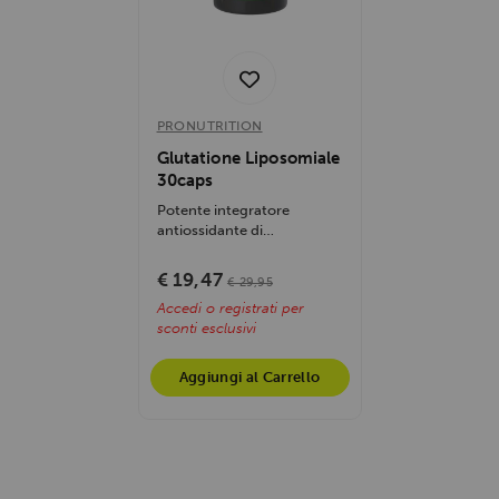
PRONUTRITION
Glutatione Liposomiale
30caps
Potente integratore
antiossidante di
Pronutrition. Grazie alla
tecnologia liposomiale,...
€ 19,47
€ 29,95
Accedi o registrati per
sconti esclusivi
Aggiungi al Carrello