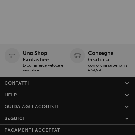
Uno Shop
Consegna
Fantastico
Gratuita
E-commerce veloce e
con ordini superiori a
semplice
€39,99
CONTATTI
HELP
GUIDA AGLI ACQUISTI
SEGUICI
PAGAMENTI ACCETTATI