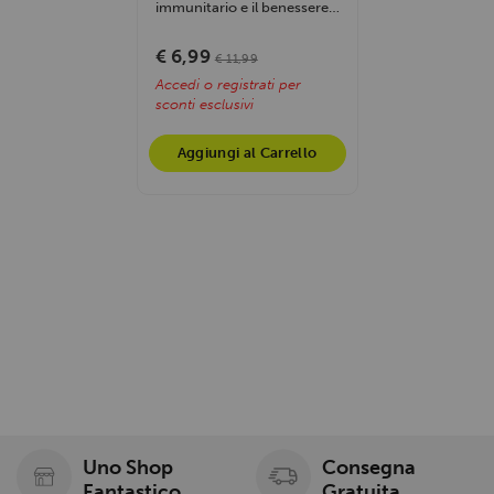
immunitario e il benessere
con Vitamin C Pro,
integratore con...
€ 6,99
€ 11,99
Accedi o registrati per
sconti esclusivi
Aggiungi al Carrello
Uno Shop
Consegna
Fantastico
Gratuita