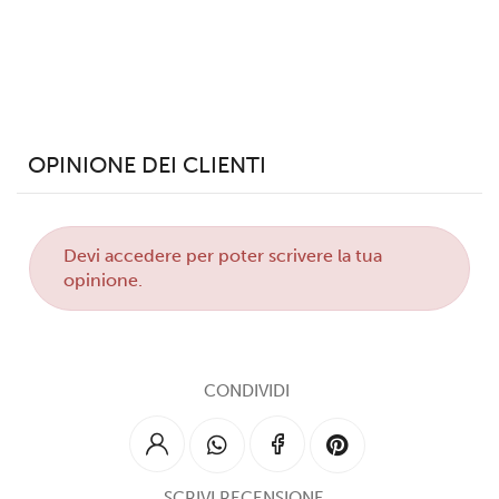
analizzare il nostro traffico. Condividiamo inoltre
informazioni sul modo in cui utilizzi il nostro sito con i
nostri partner che si occupano di analisi dei dati web,
pubblicità e social media, i quali potrebbero combinarle
con altre informazioni che hai fornito loro o che hanno
raccolto dal tuo utilizzo dei loro servizi.
OPINIONE DEI CLIENTI
Devi
accedere
per poter scrivere la tua
opinione.
CONDIVIDI
SCRIVI RECENSIONE