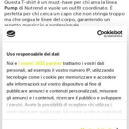
Questa T-shirt è un must-have per chi ama la linea
Pump
di Nutrend e vuole un outfit coordinato. È
perfetta per chi cerca un capo che non stringa troppo
ma che segua le linee del corpo, garantendo un
aspetto massiccio e professionale.
Consigli per la cura del capo
Per preservare la qualità della stampa e del tessuto:
Uso responsabile dei dati
Lavare in lavatrice a un massimo di 30°C.
Lavare sempre il capo al rovescio.
Noi e
i nostri 1022 partner
trattiamo i vostri dati
personali, ad esempio il vostro numero IP, utilizzando
Stirare al rovescio evitando il contatto diretto
tecnologie come i cookie per memorizzare e accedere
del ferro sulla stampa gialla.
alle informazioni sul vostro dispositivo al fine di
pubblicare annunci e contenuti personalizzati, misurare
gli annunci e i contenuti, ricercare il pubblico e sviluppare
i servizi. Avete la possibilità di scegliere chi utilizza i
vostri dati e per quali scopi. Le vostre scelte in materia di
privacy sono applicabili solo su questa proprietà digitale
in cui avete effettuato le vostre scelte. È possibile