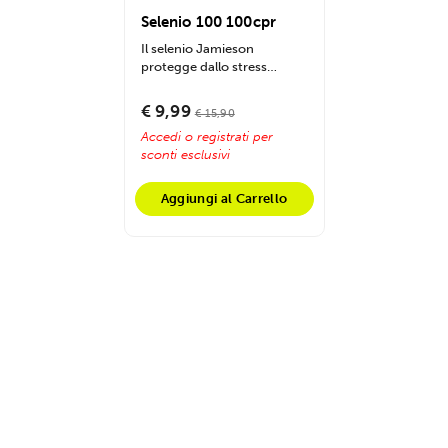
Selenio 100 100cpr
Il selenio Jamieson
protegge dallo stress
ossidativo, supporta la
funzione tiroidea e...
€ 9,99
€ 15,90
Accedi o registrati per
sconti esclusivi
Aggiungi al Carrello