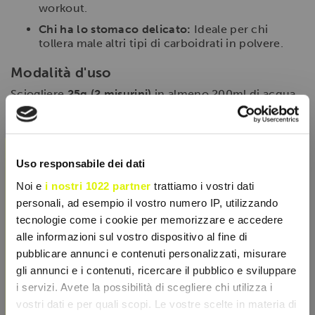
workout.
Chi ha lo stomaco delicato:
Ideale per chi
tollera male altri tipi di carboidrati in polvere.
Modalità d'uso
Sciogliere
25g (2 misurini)
in almeno 200ml di acqua.
Intra-Workout:
Sorseggiare durante
l'allenamento per mantenere l'intensità.
×
Post-Workout:
Assumere subito dopo la
sessione per massimizzare il recupero delle
Uso responsabile dei dati
scorte di glicogeno.
Noi e
i nostri 1022 partner
trattiamo i vostri dati
personali, ad esempio il vostro numero IP, utilizzando
tecnologie come i cookie per memorizzare e accedere
SCHEDA TECNICA
alle informazioni sul vostro dispositivo al fine di
pubblicare annunci e contenuti personalizzati, misurare
CARATTERISTICHE
gli annunci e i contenuti, ricercare il pubblico e sviluppare
i servizi. Avete la possibilità di scegliere chi utilizza i
vostri dati e per quali scopi. Le vostre scelte in materia di