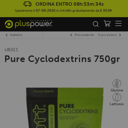
ORDINA ENTRO
08h:53m:33s
Spediremo il
07-08-2026
in 24/48h gratuitamente da
€ 39,99
Indietro
Precedente
Successivo
+WATT
Pure Cyclodextrins 750gr
Glutine
Lattosio