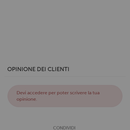
annunci, per fornire funzionalità dei social media e per
analizzare il nostro traffico. Condividiamo inoltre
informazioni sul modo in cui utilizzi il nostro sito con i
nostri partner che si occupano di analisi dei dati web,
pubblicità e social media, i quali potrebbero combinarle
con altre informazioni che hai fornito loro o che hanno
raccolto dal tuo utilizzo dei loro servizi.
OPINIONE DEI CLIENTI
Devi
accedere
per poter scrivere la tua
opinione.
CONDIVIDI