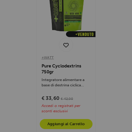
+WATT
Pure Cyclodextrins
750gr
Integratore alimentare a
base di destrina ciclica
altamente ramificata
(Cluster...
€ 33,60
€ 42,00
Accedi o registrati per
sconti esclusivi
Aggiungi al Carrello