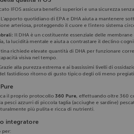
cato IFOS assicura benefici superiori e una sicurezza senza
L'apporto quotidiano di EPA e DHA aiuta a mantenere sotto co
one arteriosa, proteggendo il cuore e l'intero sistema circ
brali:
Il DHA è un costituente essenziale delle membrane d
, la lucidità mentale e aiuta a contrastare il declino cogni
etina richiede elevate quantità di DHA per funzionare cor
capacità visiva nel tempo.
razie alla purezza estrema e ai bassissimi livelli di ossida
del fastidioso ritorno di gusto tipico degli oli meno pregiati
 Pure
ica il proprio protocollo
360 Pure
, effettuando oltre 360 co
 da pesci azzurri di piccola taglia (acciughe e sardine) pesc
ralmente più pulita e ricca di nutrienti.
to integratore
 per: