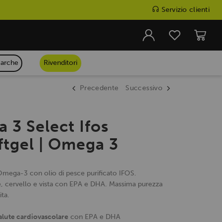
Servizio clienti
arche
Rivenditori
Precedente
Successivo
 3 Select Ifos
ftgel | Omega 3
Omega-3 con olio di pesce purificato IFOS.
, cervello e vista con EPA e DHA. Massima purezza
ita.
salute cardiovascolare
con EPA e DHA