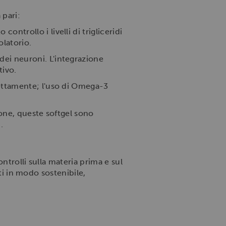
 pari:
ntrollo i livelli di trigliceridi
olatorio.
ei neuroni. L'integrazione
tivo.
rettamente; l'uso di Omega-3
zione, queste softgel sono
.
ntrolli sulla materia prima e sul
ati in modo sostenibile,