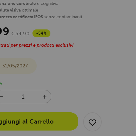
funzione cerebrale
e cognitiva
lute visiva
ottimale
rezza certificata IFOS
senza contaminanti
99
-54%
€ 54,90
trati per prezzi e prodotti esclusivi
31/05/2027
e
ggiungi al Carrello