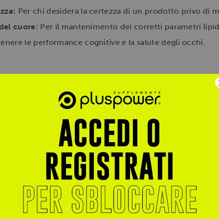
ezza:
Per chi desidera la certezza di un prodotto privo di me
 del cuore:
Per il mantenimento dei corretti parametri lipid
enere le performance cognitive e la salute degli occhi.
tgel al giorno, preferibilmente durante i pasti principali. L
to di oltre due mesi.