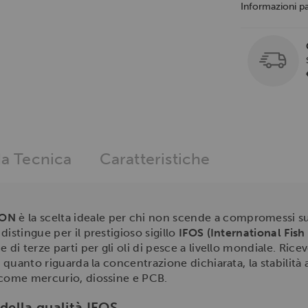
Informazioni p
a Tecnica
Caratteristiche
SON
è la scelta ideale per chi non scende a compromessi sul
istingue per il prestigioso sigillo
IFOS (International Fish
di terze parti per gli oli di pesce a livello mondiale. Ricever
 quanto riguarda la concentrazione dichiarata, la stabilità a
 come mercurio, diossine e PCB.
 della qualità IFOS