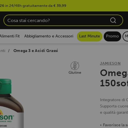
026
in 24/48h gratuitamente da
€ 39,99
Alimenti Fit
Abbigliamento e Accessori
Last Minute
Promo
M
nti
Omega 3 e Acidi Grassi
JAMIESON
Omega
Glutine
150so
Integratore di 
Supporta cuore
e qualità garant
•
Favorisce la 