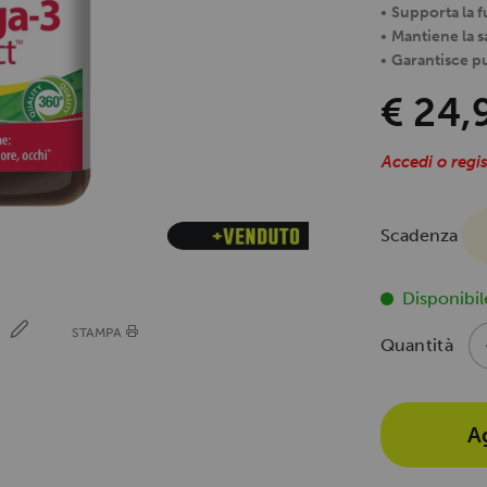
•
Supporta la 
•
Mantiene la sa
•
Garantisce pu
€ 24,
Accedi o regis
Scadenza
Disponibil
E
STAMPA
Quantità
A