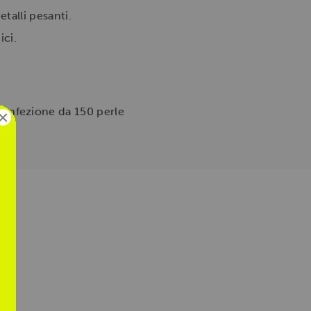
talli pesanti.
ici.
a confezione da 150 perle
×