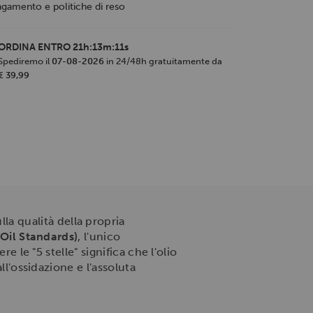
agamento e politiche di reso
ORDINA ENTRO
21h:13m:10s
Spediremo il
07-08-2026
in 24/48h gratuitamente da
€ 39,99
la qualità della propria
 Oil Standards)
, l'unico
e le "5 stelle" significa che l'olio
ll'ossidazione e l'assoluta