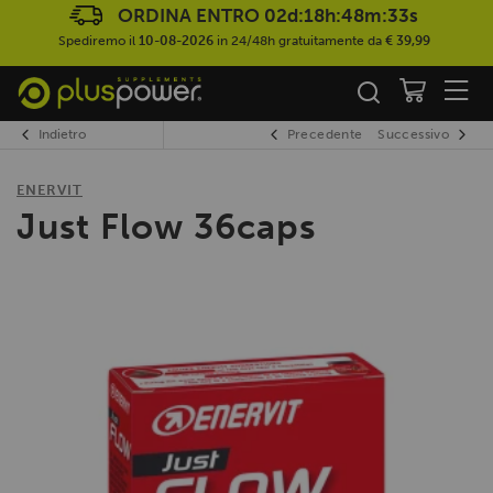
ORDINA ENTRO
02d:18h:48m:33s
Spediremo il
10-08-2026
in 24/48h gratuitamente da
€ 39,99
Indietro
Precedente
Successivo
ENERVIT
Just Flow 36caps