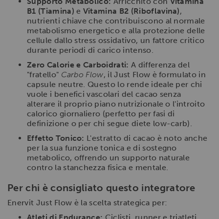
Supporto Metabolico:
Arricchito con
Vitamina
B1 (Tiamina)
e
Vitamina B2 (Riboflavina)
,
nutrienti chiave che contribuiscono al normale
metabolismo energetico e alla protezione delle
cellule dallo stress ossidativo, un fattore critico
durante periodi di carico intenso.
Zero Calorie e Carboidrati:
A differenza del
"fratello"
Carbo Flow
, il Just Flow è formulato in
capsule neutre. Questo lo rende ideale per chi
vuole i benefici vascolari del cacao senza
alterare il proprio piano nutrizionale o l'introito
calorico giornaliero (perfetto per fasi di
definizione o per chi segue diete low-carb).
Effetto Tonico:
L'estratto di cacao è noto anche
per la sua funzione tonica e di sostegno
metabolico, offrendo un supporto naturale
contro la stanchezza fisica e mentale.
Per chi è consigliato questo integratore
Enervit Just Flow è la scelta strategica per:
Atleti di Endurance:
Ciclisti, runner e triatleti