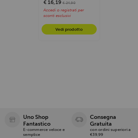
€ 16,19
€ 24,90
Accedi o registrati per
sconti esclusivi
Vedi prodotto
Uno Shop
Consegna
Fantastico
Gratuita
E-commerce veloce e
con ordini superiori a
semplice
€39,99