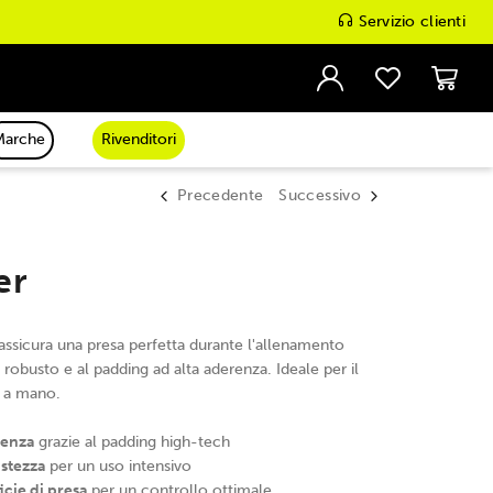
Servizio clienti
Marche
Rivenditori
Precedente
Successivo
er
assicura una presa perfetta durante l'allenamento
 robusto e al padding ad alta aderenza. Ideale per il
e a mano.
renza
grazie al padding high-tech
stezza
per un uso intensivo
cie di presa
per un controllo ottimale