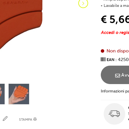
•
Lavabile a m
€ 5,6
Accedi o regis
Non dispo
4250
EAN :
Avv
Informazioni p
E
STAMPA