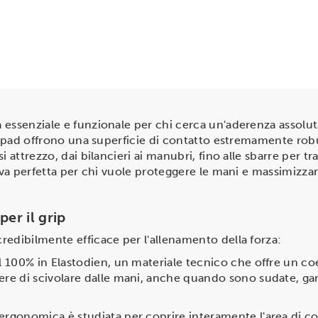
 essenziale e funzionale per chi cerca un'aderenza assolut
ti pad offrono una superficie di contatto estremamente rob
 attrezzo, dai bilancieri ai manubri, fino alle sbarre per traz
iva perfetta per chi vuole proteggere le mani e massimizzar
per il grip
redibilmente efficace per l'allenamento della forza:
l 100% in Elastodien, un materiale tecnico che offre un coef
ere di scivolare dalle mani, anche quando sono sudate, ga
ergonomica è studiata per coprire interamente l'area di con