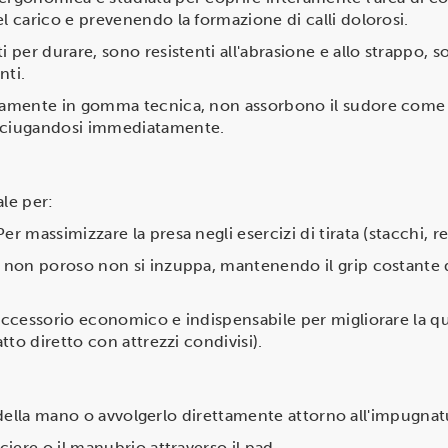
l carico e prevenendo la formazione di calli dolorosi.
i per durare, sono resistenti all'abrasione e allo strappo,
nti.
amente in gomma tecnica, non assorbono il sudore come i 
asciugandosi immediatamente.
ale per:
er massimizzare la presa negli esercizi di tirata (stacchi, r
 non poroso non si inzuppa, mantenendo il grip costante dal
cessorio economico e indispensabile per migliorare la qua
atto diretto con attrezzi condivisi).
ella mano o avvolgerlo direttamente attorno all'impugnatu
ciere o il manubrio attraverso il pad.