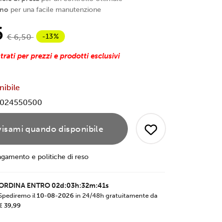
ano
per una facile manutenzione
6
-13%
€ 6,50
trati per prezzi e prodotti esclusivi
nibile
024550500
isami quando disponibile
agamento e politiche di reso
ORDINA ENTRO
02d:03h:32m:40s
Spediremo il
10-08-2026
in 24/48h gratuitamente da
€ 39,99