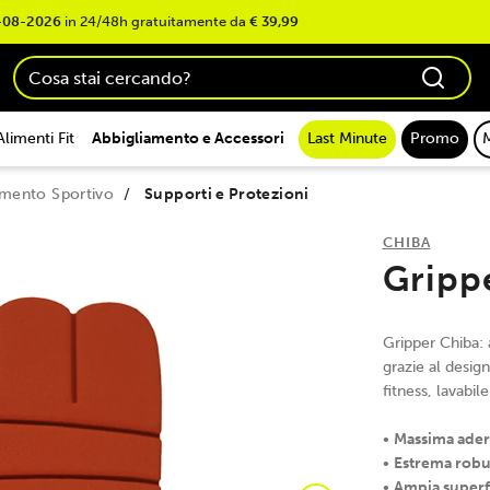
-08-2026
in 24/48h gratuitamente da
€ 39,99
Alimenti Fit
Abbigliamento e Accessori
Last Minute
Promo
amento Sportivo
Supporti e Protezioni
CHIBA
Gripp
Gripper Chiba: 
grazie al design
fitness, lavabil
•
Massima ade
•
Estrema robu
•
Ampia superfi