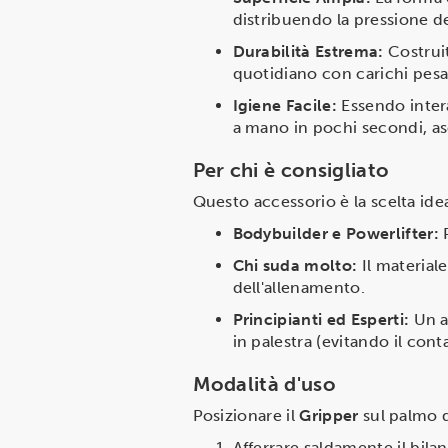
distribuendo la pressione de
Durabilità Estrema:
Costruit
quotidiano con carichi pesa
Igiene Facile:
Essendo inter
a mano in pochi secondi, 
Per chi è consigliato
Questo accessorio è la scelta ide
Bodybuilder e Powerlifter:
P
Chi suda molto:
Il materiale
dell'allenamento.
Principianti ed Esperti:
Un ac
in palestra (evitando il cont
Modalità d'uso
Posizionare il
Gripper
sul palmo d
Afferrare saldamente il bilan