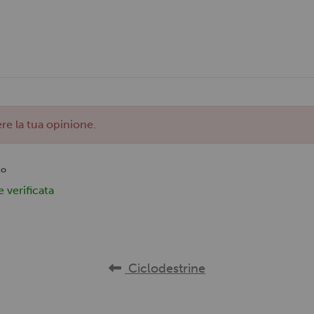
re la tua opinione.
to
verificata
Ciclodestrine