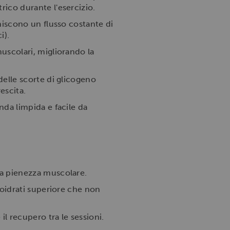
rico durante l'esercizio.
niscono un flusso costante di
i).
muscolari, migliorando la
delle scorte di glicogeno
escita.
da limpida e facile da
a pienezza muscolare.
boidrati superiore che non
l recupero tra le sessioni.