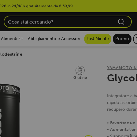
026
in 24/48h gratuitamente da
€ 39,99
Alimenti Fit
Abbigliamento e Accessori
Last Minute
Promo
clodestrine
YAMAMOTO N
Glyco
Glutine
Integratore a ba
rapido assorbim
recupero duran
•
Favorisce un
•
Aumenta l'en
•
Supporta il 