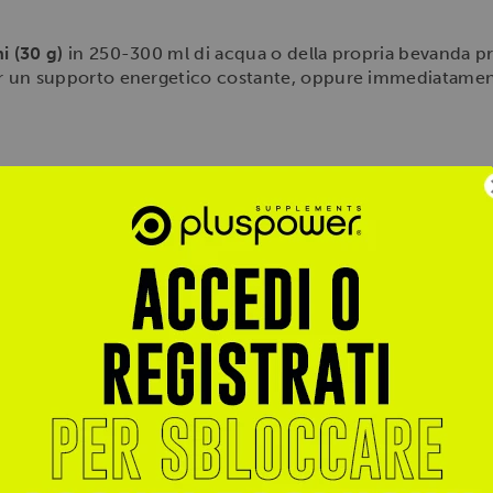
i (30 g)
in 250-300 ml di acqua o della propria bevanda pre
a per un supporto energetico costante, oppure immediatamen