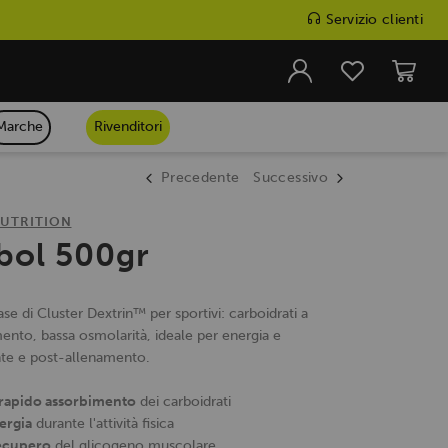
Servizio clienti
Marche
Rivenditori
Precedente
Successivo
UTRITION
bol 500gr
se di Cluster Dextrin™ per sportivi: carboidrati a
ento, bassa osmolarità, ideale per energia e
te e post-allenamento.
 rapido assorbimento
dei carboidrati
ergia
durante l'attività fisica
recupero
del glicogeno muscolare