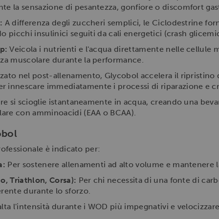
te la sensazione di pesantezza, gonfiore o discomfort gast
:
A differenza degli zuccheri semplici, le Ciclodestrine for
 picchi insulinici seguiti da cali energetici (crash glicemic
p:
Veicola i nutrienti e l'acqua direttamente nelle cellule 
nza muscolare durante la performance.
zzato nel post-allenamento, Glycobol accelera il ripristino 
 innescare immediatamente i processi di riparazione e cr
re si scioglie istantaneamente in acqua, creando una bevan
elare con amminoacidi (EAA o BCAA).
obol
ofessionale è indicato per:
a:
Per sostenere allenamenti ad alto volume e mantenere l
o, Triathlon, Corsa):
Per chi necessita di una fonte di car
erente durante lo sforzo.
a l'intensità durante i WOD più impegnativi e velocizzare i