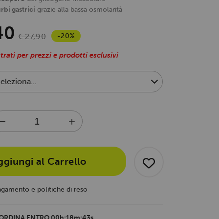
rbi gastrici
grazie alla bassa osmolarità
40
-20%
€ 27,90
trati per prezzi e prodotti esclusivi
ggiungi al Carrello
agamento e politiche di reso
ORDINA ENTRO
00h:18m:43s