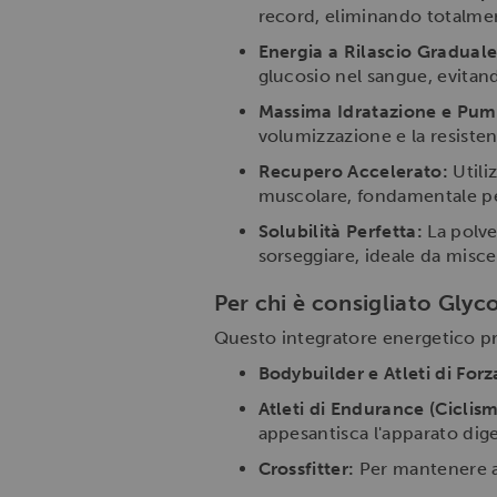
record, eliminando totalmen
Energia a Rilascio Graduale
glucosio nel sangue, evitando
Massima Idratazione e Pum
volumizzazione e la resiste
Recupero Accelerato:
Utili
muscolare, fondamentale per
Solubilità Perfetta:
La polve
sorseggiare, ideale da misc
Per chi è consigliato Glyc
Questo integratore energetico pr
Bodybuilder e Atleti di Forz
Atleti di Endurance (Ciclism
appesantisca l'apparato dig
Crossfitter:
Per mantenere alt