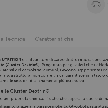
a Tecnica
Caratteristiche
NUTRITION
è l'integratore di carboidrati di nuova genera
te (Cluster Dextrin®)
. Progettato per gli atleti che richi
collaterali dei carboidrati comuni, Glycobol rappresenta l'ec
lla sua struttura molecolare unica, garantisce un rilascio
rante le sessioni di allenamento più estenuanti.
e le Cluster Dextrin®
ue per proprietà chimico-fisiche che superano quelle di ma
dissimo:
Grazie alla bassa osmolarità, Glycobol passa attr