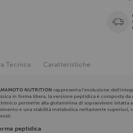
a Tecnica
Caratteristiche
YAMAMOTO NUTRITION
rappresenta l'evoluzione dell'inte
assica in forma libera, la versione peptidica è composta d
imico permette alla glutammina di sopravvivere intatta al 
bimento e una stabilità metabolica nettamente superiori, 
nisti.
forma peptidica