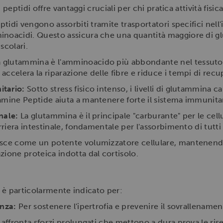
ptidi offre vantaggi cruciali per chi pratica attività fisica
ptidi vengono assorbiti tramite trasportatori specifici nell
inoacidi. Questo assicura che una quantità maggiore di 
scolari.
 glutammina è l'amminoacido più abbondante nel tessuto 
ccelera la riparazione delle fibre e riduce i tempi di recup
itario:
Sotto stress fisico intenso, i livelli di glutammina 
amine Peptide aiuta a mantenere forte il sistema immunitar
nale:
La glutammina è il principale "carburante" per le cellul
rriera intestinale, fondamentale per l'assorbimento di tutti gl
sce come un potente volumizzatore cellulare, mantenendo 
zione proteica indotta dal cortisolo.
 è particolarmente indicato per:
enza:
Per sostenere l'ipertrofia e prevenire il sovrallenamen
 affronta sforzi prolungati che mettono a dura prova le r