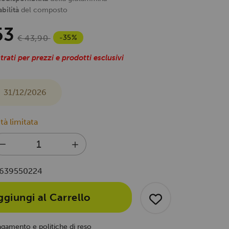
bilità
del composto
53
-35%
€ 43,90
trati per prezzi e prodotti esclusivi
31/12/2026
tà limitata
639550224
ggiungi al Carrello
agamento e politiche di reso