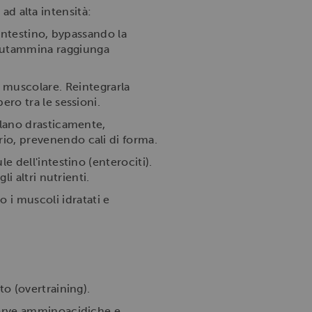
 ad alta intensità:
'intestino, bypassando la
glutammina raggiunga
muscolare. Reintegrarla
ero tra le sessioni.
calano drasticamente,
io, prevenendo cali di forma.
e dell'intestino (enterociti).
i altri nutrienti.
i muscoli idratati e
to (overtraining).
iserve amminoacidiche e