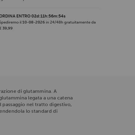
ORDINA ENTRO
02d:11h:56m:53s
Spediremo il
10-08-2026
in 24/48h gratuitamente da
€ 39,99
grazione di glutammina. A
a glutammina legata a una catena
passaggio nel tratto digestivo,
rendendola lo standard di