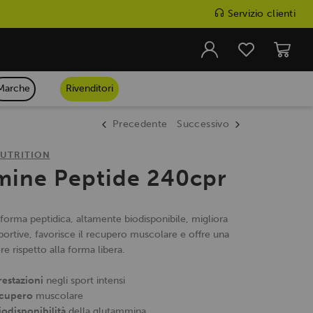
Servizio clienti
Marche
Rivenditori
Precedente
Successivo
UTRITION
mine Peptide 240cpr
orma peptidica, altamente biodisponibile, migliora
sportive, favorisce il recupero muscolare e offre una
ore rispetto alla forma libera.
restazioni
negli sport intensi
ecupero
muscolare
odisponibilità
della glutammina