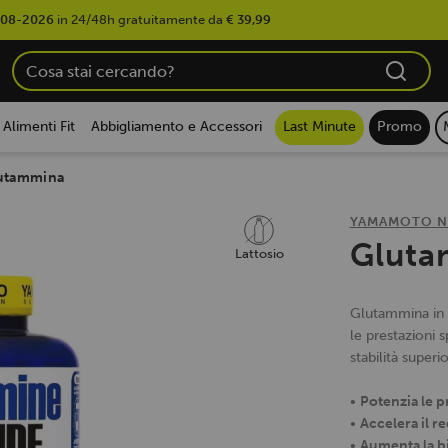
-08-2026
in 24/48h gratuitamente da
€ 39,99
Alimenti Fit
Abbigliamento e Accessori
Last Minute
Promo
utammina
YAMAMOTO N
Gluta
Lattosio
Glutammina in f
le prestazioni 
stabilità superi
•
Potenzia le p
•
Accelera il r
•
Aumenta la bi