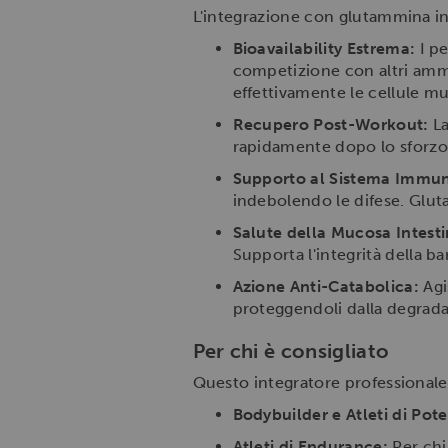
L'integrazione con glutammina in pe
Bioavailability Estrema:
I pe
competizione con altri amm
effettivamente le cellule mu
Recupero Post-Workout:
La
rapidamente dopo lo sforzo a
Supporto al Sistema Immun
indebolendo le difese. Glut
Salute della Mucosa Intesti
Supporta l'integrità della ba
Azione Anti-Catabolica:
Agi
proteggendoli dalla degrada
Per chi è consigliato
Questo integratore professionale
Bodybuilder e Atleti di Pot
Atleti di Endurance:
Per chi