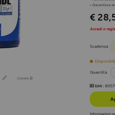
•
Garantisce sta
€ 28,
Accedi o regis
Scadenza
Disponibili
Quantità
E
STAMPA
8057
EAN :
A
Informazioni p