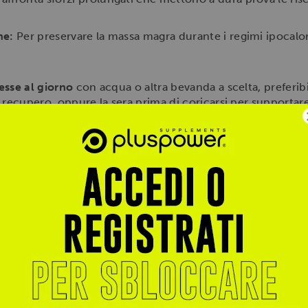
ne:
Per preservare la massa magra durante i regimi ipocalor
sse al giorno
con acqua o altra bevanda a scelta, preferi
 recupero, oppure la sera prima di coricarsi per supportare 