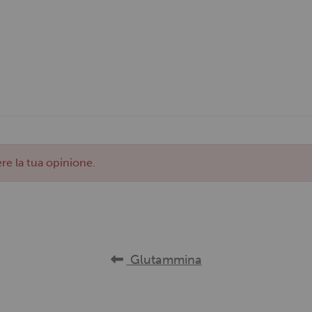
re la tua opinione.
Glutammina