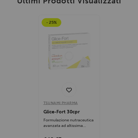
Ultimi Prodotti Visualizzati
- 25%
TSUNAMI PHARMA
Glice-Fort 30cpr
Formulazione nutraceutica
avanzata ad altissima
tollerabilità biologica per
la...