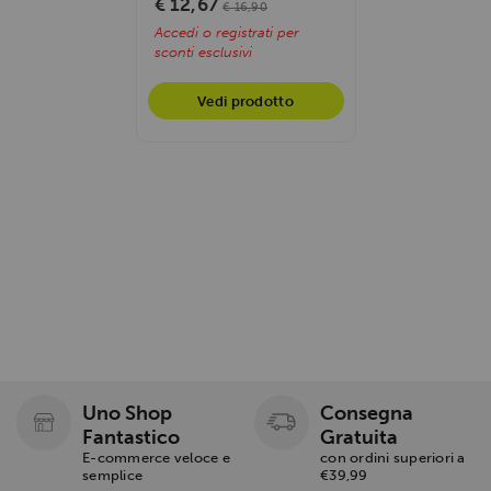
€ 12,67
€ 16,90
Accedi o registrati per
sconti esclusivi
Vedi prodotto
Uno Shop
Consegna
Fantastico
Gratuita
E-commerce veloce e
con ordini superiori a
semplice
€39,99