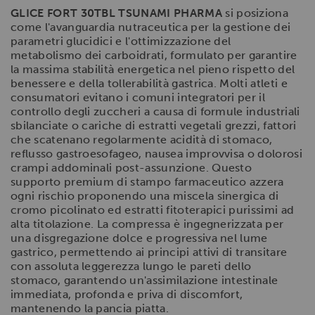
GLICE FORT 30TBL TSUNAMI PHARMA
si posiziona
come l'avanguardia nutraceutica per la gestione dei
parametri glucidici e l'ottimizzazione del
metabolismo dei carboidrati, formulato per garantire
la massima stabilità energetica nel pieno rispetto del
benessere e della tollerabilità gastrica. Molti atleti e
consumatori evitano i comuni integratori per il
controllo degli zuccheri a causa di formule industriali
sbilanciate o cariche di estratti vegetali grezzi, fattori
che scatenano regolarmente acidità di stomaco,
reflusso gastroesofageo, nausea improvvisa o dolorosi
crampi addominali post-assunzione. Questo
supporto premium di stampo farmaceutico azzera
ogni rischio proponendo una miscela sinergica di
cromo picolinato ed estratti fitoterapici purissimi ad
alta titolazione. La compressa è ingegnerizzata per
una disgregazione dolce e progressiva nel lume
gastrico, permettendo ai principi attivi di transitare
con assoluta leggerezza lungo le pareti dello
stomaco, garantendo un'assimilazione intestinale
immediata, profonda e priva di discomfort,
mantenendo la pancia piatta.