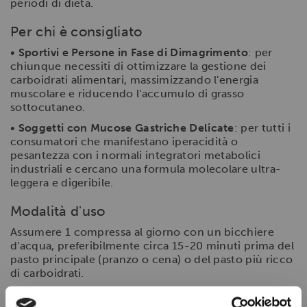
periodi di dieta.
Per chi è consigliato
•
Sportivi e Persone in Fase di Dimagrimento
: per
chiunque necessiti di ottimizzare la gestione dei
carboidrati alimentari, massimizzando l'energia
muscolare e riducendo l'accumulo di grasso
sottocutaneo.
•
Soggetti con Mucose Gastriche Delicate
: per tutti i
consumatori che manifestano iperacidità o
pesantezza con i normali integratori metabolici
industriali e cercano una formula molecolare ultra-
leggera e digeribile.
Modalità d'uso
Assumere 1 compressa al giorno con un bicchiere
d'acqua, preferibilmente circa 15-20 minuti prima del
pasto principale (pranzo o cena) o del pasto più ricco
di carboidrati.
Domande Frequenti