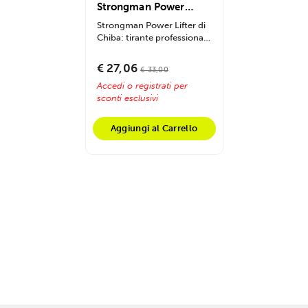
Strongman Power
Lifter
Strongman Power Lifter di
Chiba: tirante professionale
imbottito con chiusura
velcro,...
€ 27,06
€ 33,00
Accedi o registrati per
sconti esclusivi
Aggiungi al Carrello