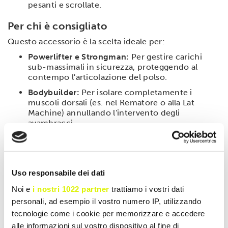
pesanti e scrollate.
Per chi è consigliato
Questo accessorio è la scelta ideale per:
Powerlifter e Strongman:
Per gestire carichi
sub-massimali in sicurezza, proteggendo al
contempo l'articolazione del polso.
Bodybuilder:
Per isolare completamente i
muscoli dorsali (es. nel Rematore o alla Lat
Machine) annullando l'intervento degli
avambracci.
Chi ha polsi sottili o sensibili:
Il polsino
imbottito offre una protezione che le normali
fasce in cotone non possono garantire.
Uso responsabile dei dati
Modalità d'uso
Noi e
i nostri 1022 partner
trattiamo i vostri dati
Indossare la polsiera stringendo bene il velcro attorno
personali, ad esempio il vostro numero IP, utilizzando
al polso.
tecnologie come i cookie per memorizzare e accedere
Passare la fettuccia sotto il bilanciere e poi
alle informazioni sul vostro dispositivo al fine di