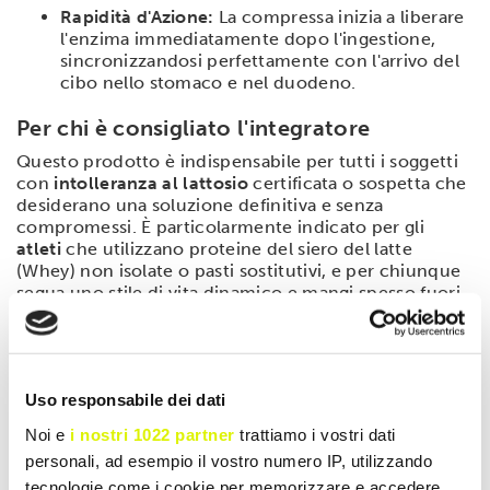
Rapidità d'Azione:
La compressa inizia a liberare
l'enzima immediatamente dopo l'ingestione,
sincronizzandosi perfettamente con l'arrivo del
cibo nello stomaco e nel duodeno.
Per chi è consigliato l'integratore
Questo prodotto è indispensabile per tutti i soggetti
con
intolleranza al lattosio
certificata o sospetta che
desiderano una soluzione definitiva e senza
compromessi. È particolarmente indicato per gli
atleti
che utilizzano proteine del siero del latte
(Whey) non isolate o pasti sostitutivi, e per chiunque
segua uno stile di vita dinamico e mangi spesso fuori
casa. Essendo privo di zuccheri e ingredienti di
origine animale, è adatto anche a chi segue diete
Vegan
e
Keto
.
Modalità d'uso
Uso responsabile dei dati
Noi e
i nostri 1022 partner
trattiamo i vostri dati
Si consiglia l'assunzione di 1 compressa circa 15-20
minuti prima del pasto contenente lattosio. La mini
personali, ad esempio il vostro numero IP, utilizzando
compressa può essere masticata o deglutita intera. In
tecnologie come i cookie per memorizzare e accedere