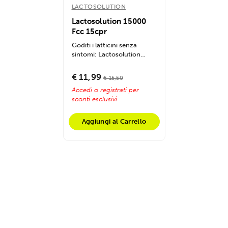
LACTOSOLUTION
Lactosolution 15000
Fcc 15cpr
Goditi i latticini senza
sintomi: Lactosolution
15000 FCC, con una sola
compressa,...
€ 11,99
€ 15,50
Accedi o registrati per
sconti esclusivi
Aggiungi al Carrello