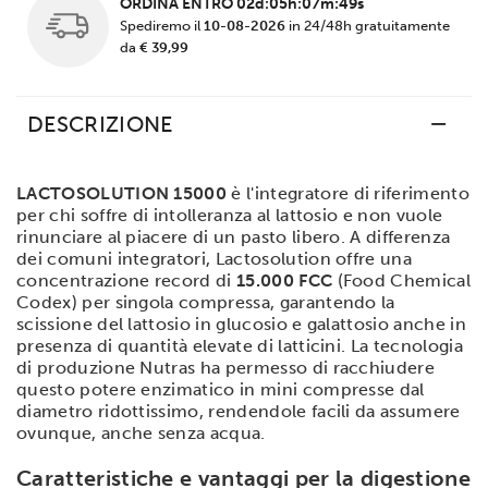
ORDINA ENTRO
02d:05h:07m:49s
Spediremo il
10-08-2026
in 24/48h gratuitamente
da
€ 39,99
DESCRIZIONE
LACTOSOLUTION 15000
è l'integratore di riferimento
per chi soffre di intolleranza al lattosio e non vuole
rinunciare al piacere di un pasto libero. A differenza
dei comuni integratori, Lactosolution offre una
concentrazione record di
15.000 FCC
(Food Chemical
Codex) per singola compressa, garantendo la
scissione del lattosio in glucosio e galattosio anche in
presenza di quantità elevate di latticini. La tecnologia
di produzione Nutras ha permesso di racchiudere
questo potere enzimatico in mini compresse dal
diametro ridottissimo, rendendole facili da assumere
ovunque, anche senza acqua.
Caratteristiche e vantaggi per la digestione