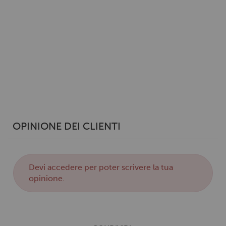
Utilizziamo i cookie per personalizzare contenuti ed
annunci, per fornire funzionalità dei social media e per
analizzare il nostro traffico. Condividiamo inoltre
informazioni sul modo in cui utilizzi il nostro sito con i
nostri partner che si occupano di analisi dei dati web,
pubblicità e social media, i quali potrebbero combinarle
con altre informazioni che hai fornito loro o che hanno
raccolto dal tuo utilizzo dei loro servizi.
OPINIONE DEI CLIENTI
Devi
accedere
per poter scrivere la tua
opinione.