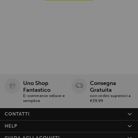
Uno Shop
Consegna
Fantastico
Gratuita
E-commerce veloce e
con ordini superiori a
semplice
€39,99
CONTATTI
HELP