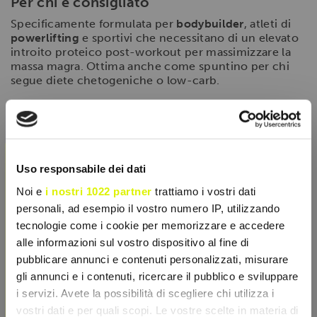
Per chi è consigliato
Specificamente formulata per
bodybuilder
, atleti di
powerlifting
e sportivi che necessitano di un elevato
introito proteico post-workout per massimizzare la
massa magra. Ottima anche come spuntino per chi
segue diete chetogeniche o low-carb.
Modalità d'uso
Si consiglia di consumare
1 barretta al giorno
,
×
preferibilmente subito dopo l'attività fisica per
sfruttare la finestra anabolica, oppure come spuntino
Uso responsabile dei dati
proteico di metà giornata per spezzare la fame senza
impatti sulla glicemia.
Noi e
i nostri 1022 partner
trattiamo i vostri dati
personali, ad esempio il vostro numero IP, utilizzando
tecnologie come i cookie per memorizzare e accedere
SCHEDA TECNICA
alle informazioni sul vostro dispositivo al fine di
pubblicare annunci e contenuti personalizzati, misurare
gli annunci e i contenuti, ricercare il pubblico e sviluppare
CARATTERISTICHE
i servizi. Avete la possibilità di scegliere chi utilizza i
vostri dati e per quali scopi. Le vostre scelte in materia di