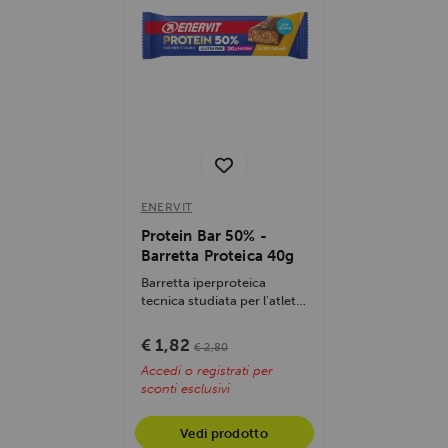
ENERVIT
Protein Bar 50% -
Barretta Proteica 40g
Barretta iperproteica
tecnica studiata per l'atleta
esigente, caratterizzata da
un...
€ 1,82
€ 2,80
Accedi o registrati per
sconti esclusivi
Vedi prodotto