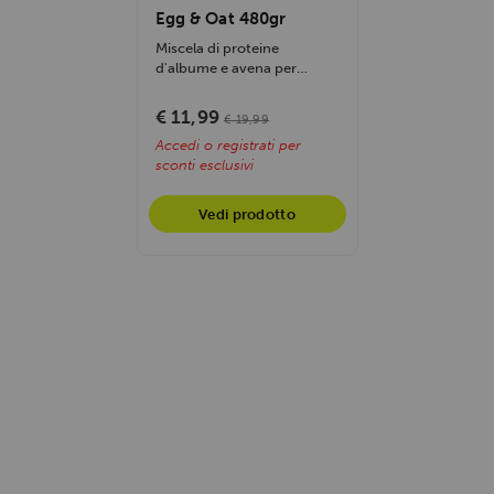
Egg & Oat 480gr
Miscela di proteine
d'albume e avena per
crescita muscolare, energia
sostenuta e...
€ 11,99
€ 19,99
Accedi o registrati per
sconti esclusivi
Vedi prodotto