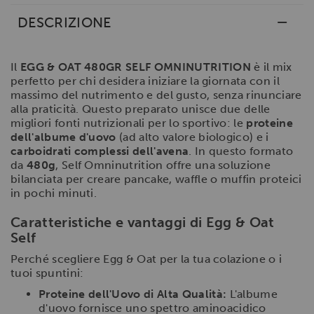
DESCRIZIONE
Il
EGG & OAT 480GR SELF OMNINUTRITION
è il mix
perfetto per chi desidera iniziare la giornata con il
massimo del nutrimento e del gusto, senza rinunciare
alla praticità. Questo preparato unisce due delle
migliori fonti nutrizionali per lo sportivo: le
proteine
dell'albume d'uovo
(ad alto valore biologico) e i
carboidrati complessi dell'avena
. In questo formato
da
480g
, Self Omninutrition offre una soluzione
bilanciata per creare pancake, waffle o muffin proteici
in pochi minuti.
Caratteristiche e vantaggi di Egg & Oat
Self
Perché scegliere Egg & Oat per la tua colazione o i
tuoi spuntini:
Proteine dell'Uovo di Alta Qualità:
L'albume
d'uovo fornisce uno spettro aminoacidico