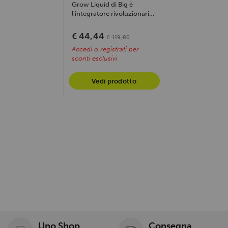
Grow Liquid di Big è
l'integratore rivoluzionario
a base di Ecdysterone...
€ 44,44
€ 119,80
Accedi o registrati per
sconti esclusivi
Vedi prodotto
Uno Shop
Consegna