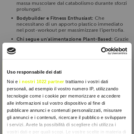
massa muscolare dal catabolismo durante sforzi
prolungati.
Bodybuilder e Fitness Enthusiast:
Che
necessitano di un apporto plastico immediato
nel post-workout per massimizzare l'ipertrofia.
Chi segue un'alimentazione Plant-Based:
Grazie
all'origine fermentata degli aminoacidi.
Modalità d'uso
×
Sciogliere il contenuto di una bustina (10g) in circa
Uso responsabile dei dati
250ml di acqua non gassata. Si consiglia l'assunzione
di una bustina al giorno, preferibilmente subito dopo
Noi e
i nostri 1022 partner
trattiamo i vostri dati
l'attività fisica per favorire il recupero, oppure durante
personali, ad esempio il vostro numero IP, utilizzando
la giornata per integrare la quota aminoacidica.
tecnologie come i cookie per memorizzare e accedere
Mescolare bene fino a completa dissoluzione.
alle informazioni sul vostro dispositivo al fine di
pubblicare annunci e contenuti personalizzati, misurare
gli annunci e i contenuti, ricercare il pubblico e sviluppare
SCHEDA TECNICA
i servizi. Avete la possibilità di scegliere chi utilizza i
vostri dati e per quali scopi. Le vostre scelte in materia di