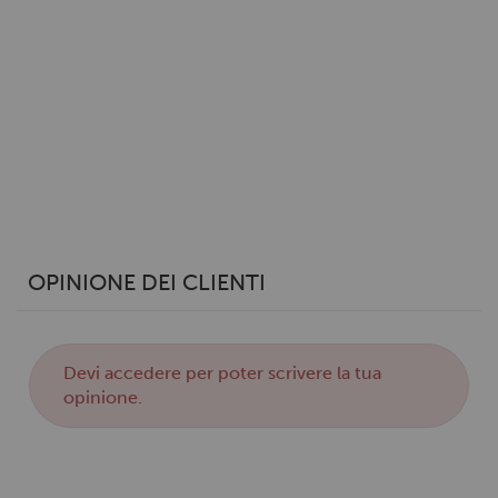
Utilizziamo i cookie per personalizzare contenuti ed
annunci, per fornire funzionalità dei social media e per
analizzare il nostro traffico. Condividiamo inoltre
informazioni sul modo in cui utilizzi il nostro sito con i
nostri partner che si occupano di analisi dei dati web,
pubblicità e social media, i quali potrebbero combinarle
con altre informazioni che hai fornito loro o che hanno
raccolto dal tuo utilizzo dei loro servizi.
OPINIONE DEI CLIENTI
Devi
accedere
per poter scrivere la tua
opinione.