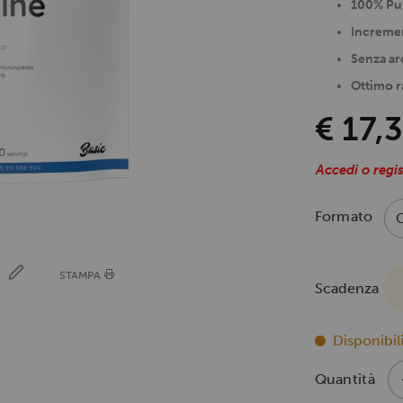
100% Pur
Incremen
Senza a
Ottimo r
€ 17,
Accedi o regis
Formato
E
STAMPA
Scadenza
Disponibili
Quantità