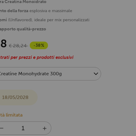
a Creatina Monoidrato
to della forza
esplosiva e massimale
romi
(Unflavored), ideale per mix personalizzati
apporto qualità-prezzo
38
-38%
€ 28,24
trati per prezzi e prodotti esclusivi
18/05/2028
tà limitata