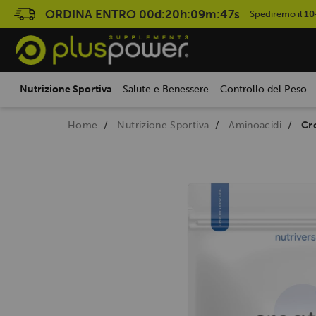
ORDINA ENTRO
00d:20h:09m:46s
Spediremo il
10
Nutrizione Sportiva
Salute e Benessere
Controllo del Peso
Home
Nutrizione Sportiva
Aminoacidi
Cr