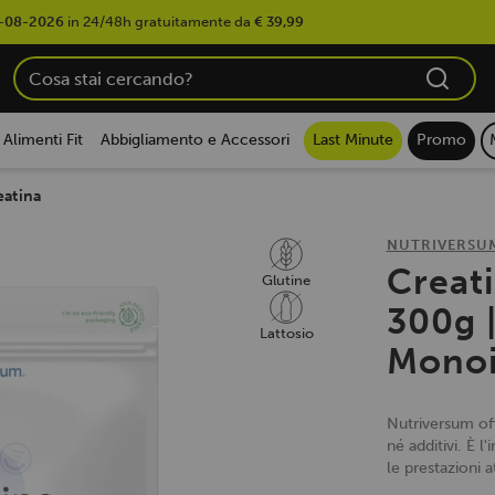
-08-2026
in 24/48h gratuitamente da
€ 39,99
Alimenti Fit
Abbigliamento e Accessori
Last Minute
Promo
eatina
NUTRIVERSU
Creat
Glutine
300g |
Lattosio
Monoi
Nutriversum off
né additivi. È 
le prestazioni a