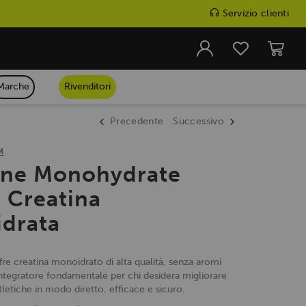
Servizio clienti
Marche
Rivenditori
Precedente
Successivo
M
ine Monohydrate
 Creatina
drata
re creatina monoidrato di alta qualità, senza aromi
l'integratore fondamentale per chi desidera migliorare
tletiche in modo diretto, efficace e sicuro.