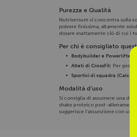
Purezza e Qualità
Nutriversum si concentra sulla s
polvere finissima, altamente solu
dosare esattamente ciò di cui i 
Per chi è consigliato ques
Bodybuilder e Powerlifter:
P
Atleti di CrossFit:
Per gestire
Sportivi di squadra (Calcio,
Modalità d'uso
Si consiglia di assumere una dose
shake proteico post-allenamento,
suggerisce l'assunzione con una f