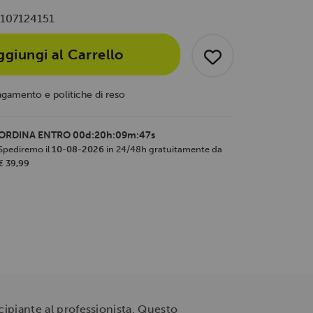
107124151
ggiungi al Carrello
agamento e politiche di reso
ORDINA ENTRO
00d:20h:09m:46s
Spediremo il
10-08-2026
in 24/48h gratuitamente da
€ 39,99
ncipiante al professionista. Questo