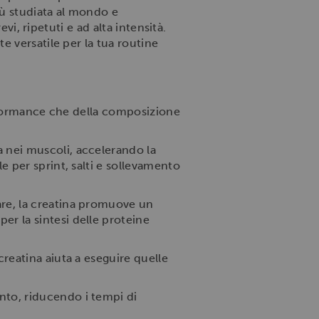
iù studiata al mondo e
vi, ripetuti e ad alta intensità.
e versatile per la tua routine
performance che della composizione
a nei muscoli, accelerando la
e per sprint, salti e sollevamento
lare, la creatina promuove un
er la sintesi delle proteine
 creatina aiuta a eseguire quelle
ento, riducendo i tempi di