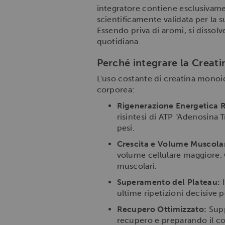
integratore contiene esclusivame
scientificamente validata per la su
Essendo priva di aromi, si dissol
quotidiana.
Perché integrare la Crea
L'uso costante di creatina monoid
corporea:
Rigenerazione Energetica 
risintesi di ATP "Adenosina 
pesi.
Crescita e Volume Muscola
volume cellulare maggiore. Q
muscolari.
Superamento del Plateau:
I
ultime ripetizioni decisive p
Recupero Ottimizzato:
Supp
recupero e preparando il co