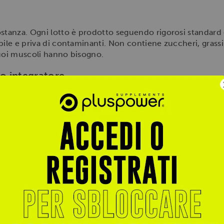
ostanza. Ogni lotto è prodotto seguendo rigorosi standard 
bile e priva di contaminanti. Non contiene zuccheri, grassi
tuoi muscoli hanno bisogno.
to integratore
er massimizzare forza e volume.
 l'alta intensità dei WOD.
 Basket, Rugby):
Per migliorare l'esplosività e la reattività.
 da 3-5g al giorno. Grazie alla versione
Unflavored
, puoi a
 a un succo di frutta o semplicemente all'acqua. Per un a
onte di carboidrati.