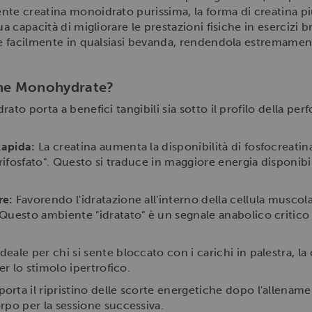
nte creatina monoidrato purissima, la forma di creatina p
a capacità di migliorare le prestazioni fisiche in esercizi bre
ve facilmente in qualsiasi bevanda, rendendola estremament
tine Monohydrate?
rato porta a benefici tangibili sia sotto il profilo della 
Rapida:
La creatina aumenta la disponibilità di fosfocreatin
Trifosfato". Questo si traduce in maggiore energia disponibil
re:
Favorendo l'idratazione all'interno della cellula musco
uesto ambiente "idratato" è un segnale anabolico critico p
deale per chi si sente bloccato con i carichi in palestra, la
er lo stimolo ipertrofico.
orta il ripristino delle scorte energetiche dopo l'allenam
rpo per la sessione successiva.