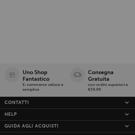
Uno Shop
Consegna
Fantastico
Gratuita
E-commerce veloce e
con ordini superiori a
semplice
€39,99
CONTATTI
HELP
GUIDA AGLI ACQUISTI