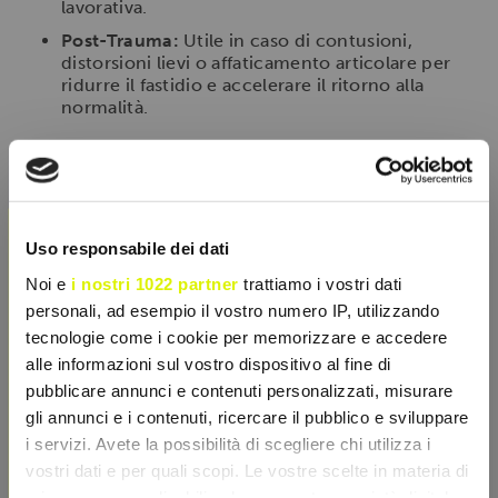
lavorativa.
Post-Trauma:
Utile in caso di contusioni,
distorsioni lievi o affaticamento articolare per
ridurre il fastidio e accelerare il ritorno alla
normalità.
Modalità d'uso
Il prodotto si presenta in tubo da 60ml. Applicare una
×
piccola quantità di crema sulla zona interessata
(muscoli o articolazioni)
2 o 3 volte al giorno
.
Uso responsabile dei dati
Massaggiare delicatamente con movimenti circolari
fino al completo assorbimento. Non unge e non
Noi e
i nostri 1022 partner
trattiamo i vostri dati
macchia, permettendo di vestirsi subito dopo
personali, ad esempio il vostro numero IP, utilizzando
l'applicazione. Lavare le mani dopo l'uso ed evitare il
tecnologie come i cookie per memorizzare e accedere
contatto con occhi e mucose.
alle informazioni sul vostro dispositivo al fine di
pubblicare annunci e contenuti personalizzati, misurare
gli annunci e i contenuti, ricercare il pubblico e sviluppare
SCHEDA TECNICA
i servizi. Avete la possibilità di scegliere chi utilizza i
vostri dati e per quali scopi. Le vostre scelte in materia di
privacy sono applicabili solo su questa proprietà digitale