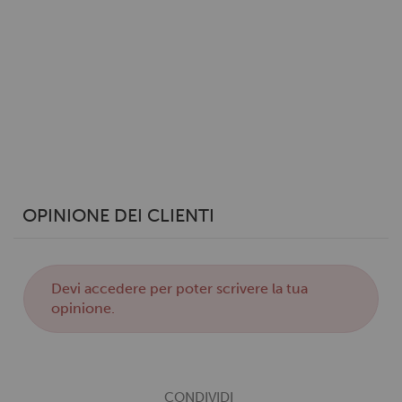
annunci, per fornire funzionalità dei social media e per
analizzare il nostro traffico. Condividiamo inoltre
informazioni sul modo in cui utilizzi il nostro sito con i
nostri partner che si occupano di analisi dei dati web,
pubblicità e social media, i quali potrebbero combinarle
con altre informazioni che hai fornito loro o che hanno
raccolto dal tuo utilizzo dei loro servizi.
OPINIONE DEI CLIENTI
Devi
accedere
per poter scrivere la tua
opinione.
CONDIVIDI