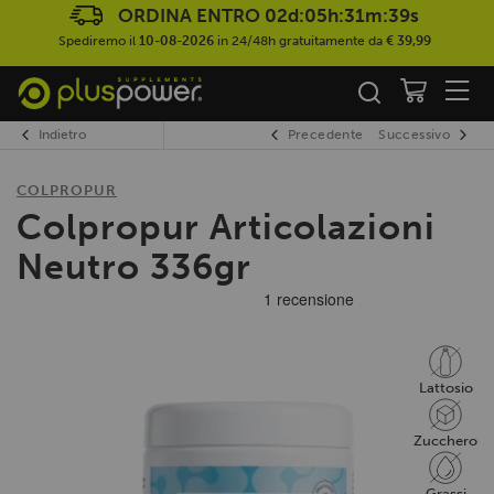
ORDINA ENTRO
02d:05h:31m:38s
Spediremo il
10-08-2026
in 24/48h gratuitamente da
€ 39,99
Indietro
Precedente
Successivo
COLPROPUR
Colpropur Articolazioni
Neutro 336gr
Lattosio
Zucchero
Grassi