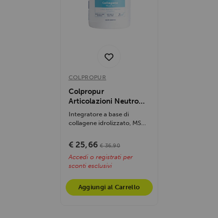
COLPROPUR
Colpropur
Articolazioni Neutro
336gr
Integratore a base di
collagene idrolizzato, MSM,
Boswellia, magnesio e
vitamina C per...
€ 25,66
€ 36,90
Accedi o registrati per
sconti esclusivi
Aggiungi al Carrello