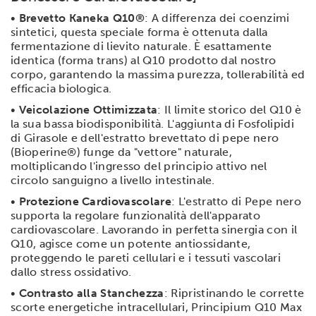
•
Brevetto Kaneka Q10®
: A differenza dei coenzimi
sintetici, questa speciale forma è ottenuta dalla
fermentazione di lievito naturale. È esattamente
identica (forma trans) al Q10 prodotto dal nostro
corpo, garantendo la massima purezza, tollerabilità ed
efficacia biologica.
•
Veicolazione Ottimizzata
: Il limite storico del Q10 è
la sua bassa biodisponibilità. L'aggiunta di Fosfolipidi
di Girasole e dell'estratto brevettato di pepe nero
(Bioperine®) funge da "vettore" naturale,
moltiplicando l'ingresso del principio attivo nel
circolo sanguigno a livello intestinale.
•
Protezione Cardiovascolare
: L'estratto di Pepe nero
supporta la regolare funzionalità dell'apparato
cardiovascolare. Lavorando in perfetta sinergia con il
Q10, agisce come un potente antiossidante,
proteggendo le pareti cellulari e i tessuti vascolari
dallo stress ossidativo.
•
Contrasto alla Stanchezza
: Ripristinando le corrette
scorte energetiche intracellulari, Principium Q10 Max