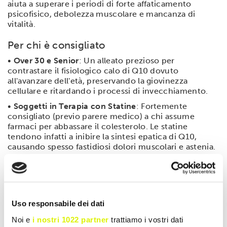
aiuta a superare i periodi di forte affaticamento
psicofisico, debolezza muscolare e mancanza di
vitalità.
Per chi è consigliato
•
Over 30 e Senior
: Un alleato prezioso per
contrastare il fisiologico calo di Q10 dovuto
all'avanzare dell'età, preservando la giovinezza
cellulare e ritardando i processi di invecchiamento.
•
Soggetti in Terapia con Statine
: Fortemente
consigliato (previo parere medico) a chi assume
farmaci per abbassare il colesterolo. Le statine
tendono infatti a inibire la sintesi epatica di Q10,
causando spesso fastidiosi dolori muscolari e astenia.
•
Sportivi e Atleti
: Ideale per supportare il
metabolismo muscolare durante gli allenamenti
intensi, ottimizzando la resa energetica e favorendo
un recupero più rapido post-sforzo.
Uso responsabile dei dati
Modalità d'uso
Noi e
i nostri 1022 partner
trattiamo i vostri dati