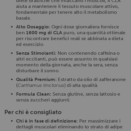
diete drastiche che intaccano i muscoli, il CLA
aiuta a mantenere il tessuto muscolare attivo,
fondamentale per tenere alto il metabolismo
basale.
Alto Dosaggio:
Ogni dose giornaliera fornisce
ben
1600 mg di CLA
puro, una quantità ottimale
per riscontrare benefici reali se abbinata a dieta
ed esercizio.
Senza Stimolanti:
Non contenendo caffeina o
altri eccitanti, può essere assunto in qualsiasi
momento della giornata, anche la sera, senza
disturbare il sonno.
Qualità Premium:
Estratto da olio di zafferanone
(
Carthamus tinctorius
) di alta qualità.
Formula Clean:
Senza glutine, senza lattosio e
senza zuccheri aggiunti.
Per chi è consigliato
Chi è in fase di definizione:
Per massimizzare i
dettagli muscolari eliminando lo strato di adipe