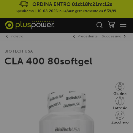
ORDINA ENTRO
01d:18h:21m:11s
Spediremo il
10-08-2026
in 24/48h gratuitamente da
€ 39,99
Indietro
Precedente
Successivo
BIOTECH USA
CLA 400 80softgel
Glutine
Lattosio
Zucchero