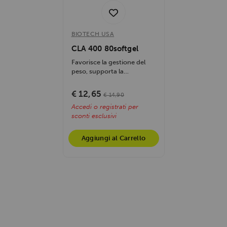
BIOTECH USA
CLA 400 80softgel
Favorisce la gestione del
peso, supporta la
definizione muscolare,
riduce i depositi di...
€ 12,65
€ 14,90
Accedi o registrati per
sconti esclusivi
Aggiungi al Carrello