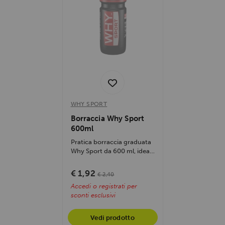
WHY SPORT
Borraccia Why Sport
600ml
Pratica borraccia graduata
Why Sport da 600 ml, ideale
per lo sport, con tappo
ermetico...
€ 1,92
€ 2,40
Accedi o registrati per
sconti esclusivi
Vedi prodotto