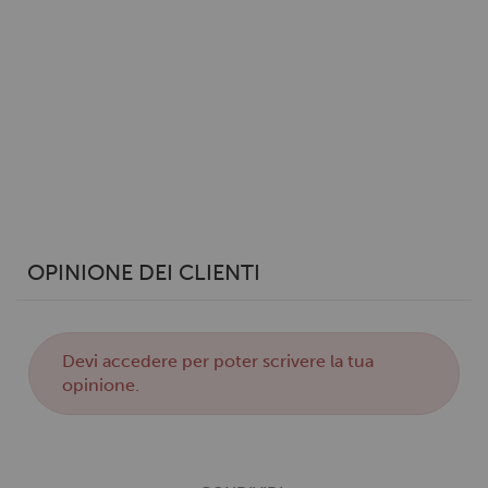
Utilizziamo i cookie per personalizzare contenuti ed
annunci, per fornire funzionalità dei social media e per
analizzare il nostro traffico. Condividiamo inoltre
informazioni sul modo in cui utilizzi il nostro sito con i
nostri partner che si occupano di analisi dei dati web,
pubblicità e social media, i quali potrebbero combinarle
con altre informazioni che hai fornito loro o che hanno
raccolto dal tuo utilizzo dei loro servizi.
OPINIONE DEI CLIENTI
Devi
accedere
per poter scrivere la tua
opinione.