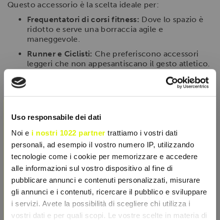
Questo accessorio è la scelta ideale per:
Frequentatori di corsi fitness:
Dove lo spazio è
ridotto e serve una borraccia agile e
maneggevole.
Runner e Ciclisti:
Che preferiscono accessori
leggeri che non appesantiscano il gesto atletico.
Chi utilizza integratori monodose:
Ottima per
miscelare bustine di sali minerali o aminoacidi
×
istantanei con la giusta quantità d'acqua.
Consigli per la manutenzione
Uso responsabile dei dati
Noi e
i nostri 1022 partner
trattiamo i vostri dati
Per una corretta igiene, sciacquare
abbondantemente la borraccia dopo ogni utilizzo,
personali, ad esempio il vostro numero IP, utilizzando
specialmente se contenente integratori aromatizzati.
tecnologie come i cookie per memorizzare e accedere
Si consiglia il lavaggio a mano con detergenti non
alle informazioni sul vostro dispositivo al fine di
aggressivi per preservare l'integrità delle plastiche e
pubblicare annunci e contenuti personalizzati, misurare
del logo nel tempo.
gli annunci e i contenuti, ricercare il pubblico e sviluppare
i servizi. Avete la possibilità di scegliere chi utilizza i
vostri dati e per quali scopi. Le vostre scelte in materia di