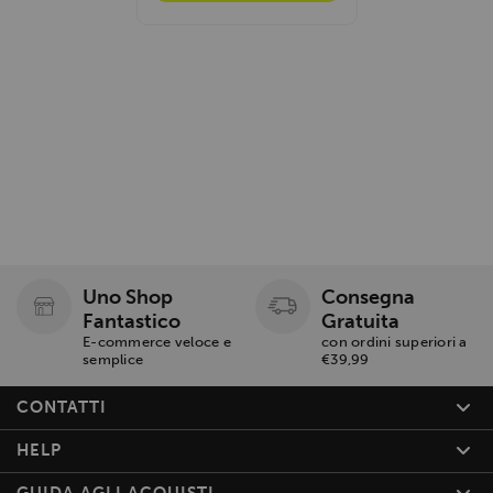
Uno Shop
Consegna
Fantastico
Gratuita
E-commerce veloce e
con ordini superiori a
semplice
€39,99
CONTATTI
HELP